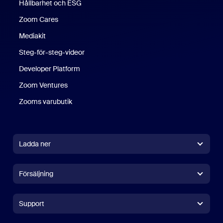
Hållbarhet och ESG
Zoom Cares
Zoom Cares
Mediakit
Steg-för-steg-videor
Developer Platform
Zoom Ventures
Zooms varubutik
Zooms varubutik
Ladda ner
Zoom Workplace-app
Zoom Workplace-app
Försäljning
Zoom Rooms-app
Zoom Rooms-app
+1 (0)888-799 9666
Klicka för att ringa
Zoom Rooms Controller
Support
Support
Contact Sales
Browser Extension