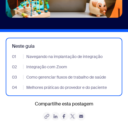
Neste guia
01
- Jumplink to Navegando na implantação de integração
Navegando na implantação de integração
02
- Jumplink to Integração com Zoom
Integração com Zoom
03
- Jumplink to Como gerenciar fluxos de trabalho de saúde
Como gerenciar fluxos de trabalho de saúde
04
- Jumplink to Melhores práticas do provedor e do paciente
Melhores práticas do provedor e do paciente
Compartilhe esta postagem