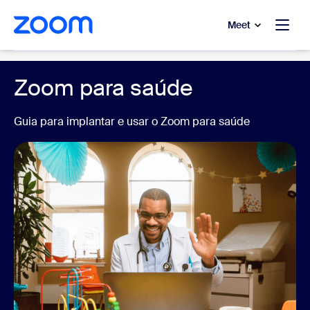
 conteúdo principal
a o chat de ajuda
Meet
Healthcare
Zoom para saúde
Guia para implantar e usar o Zoom para saúde