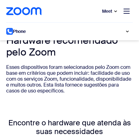
 conteúdo principal
a o chat de ajuda
Meet
Hardware do sistema de telefonia em nuvem
Phone
Hardware recomendado
pelo Zoom
Esses dispositivos foram selecionados pelo Zoom com
base em critérios que podem incluir: facilidade de uso
com os serviços Zoom, funcionalidade, disponibilidade
e muitos outros. Esta lista fornece sugestões para
casos de uso específicos.
Encontre o hardware que atenda às
suas necessidades