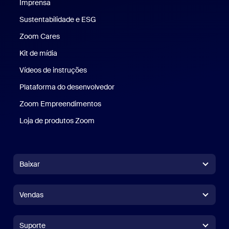
Imprensa
Imprensa
Sustentabilidade e ESG
Sustentabilidade e ESG
Zoom Cares
Zoom Cares
Kit de mídia
Kit de mídia
Vídeos de instruções
Plataforma do desenvolvedor
Zoom Empreendimentos
Zoom Ventures
Loja de produtos Zoom
Loja de produtos Zoom
Baixar
Aplicativo Zoom Workplace
Aplicativo Zoom Workplace
Vendas
Aplicativo Zoom Rooms
Aplicativo Zoom Rooms
+1.888.799.9666
Clique para chamar
Controlador do Zoom Rooms
Suporte