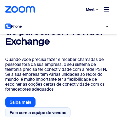
 conteúdo principal
a o chat de ajuda
Meet
Ecossistema avançado
Phone
de parceiros: Provider
Exchange
Quando você precisa fazer e receber chamadas de
pessoas fora da sua empresa, o seu sistema de
telefonia precisa ter conectividade com a rede PSTN.
Se a sua empresa tem várias unidades ao redor do
mundo, é muito importante ter a flexibilidade de
escolher as opções certas de conectividade com os
fornecedores adequados.
Saiba mais
Saiba mais
Fale com a equipe de vendas
Fale com a equipe de vendas