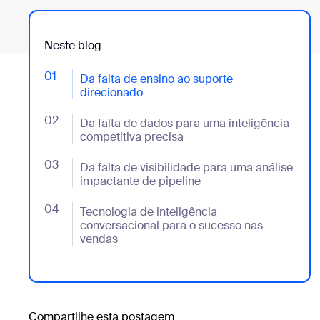
Neste blog
01
- Jumplink to Da falta de ensino ao suporte direcion
Da falta de ensino ao suporte
direcionado
02
- Jumplink to Da falta de dados para uma inteligênci
Da falta de dados para uma inteligência
competitiva precisa
03
- Jumplink to Da falta de visibilidade para uma anál
Da falta de visibilidade para uma análise
impactante de pipeline
04
- Jumplink to Tecnologia de inteligência conversaci
Tecnologia de inteligência
conversacional para o sucesso nas
vendas
Compartilhe esta postagem