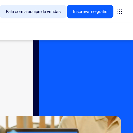
Fale com a equipe de vendas
Inscreva-se grátis
— as soluções que os clientes Zoom estão buscando no
tings
oms
vas
ights de CX