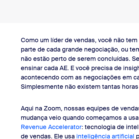
ado
Como um líder de vendas, você não tem 
parte de cada grande negociação, ou t
a competitiva precisa
não estão perto de serem concluídas. S
ensinar cada AE. E você precisa de insi
ise impactante de pipeline
acontecendo com as negociações em cad
Simplesmente não existem tantas horas n
onal para o sucesso nas vendas
Aqui na Zoom, nossas equipes de vend
mudança veio quando começamos a usar 
Revenue Accelerator
: tecnologia de int
de vendas. Ele usa
inteligência artificial
p