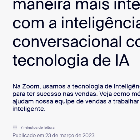
maneira mais inte
Desenvolvedores
Bon
com a inteligênci
Aplicativos e integrações
conversacional 
Instalar no computador
Entre em contato
Central de downloads
+1.888.799.9666
/
+1.888.303.1012
tecnologia de IA
Na Zoom, usamos a tecnologia de inteligên
para ter sucesso nas vendas. Veja como mé
ajudam nossa equipe de vendas a trabalha
inteligente.
7 minutos de leitura
Publicado em 23 de março de 2023