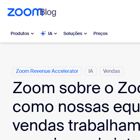
o conteúdo principal
ra o chat de ajuda
Produtos
IA
Soluções
Preços
Categorias
Popular
Popu
Zoom Revenue Accelerator
IA
Vendas
O que es
Zoom Workplace
moment
Zoom sobre o Zo
Serviços corporativos da Zoom
My 
como nossas equ
Zoom CX
Zo
vendas trabalham
Ph
Zoom AI
Con