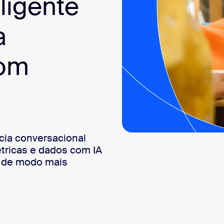
ligente
sai
a
com
cia conversacional
tricas e dados com IA
r de modo mais