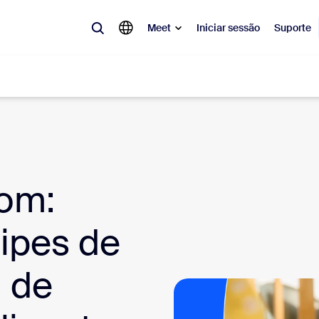
Meet
Iniciar sessão
Suporte
lar
tá em alta, a tendência do momento, o que está gerando repercussão 
o.
om:
Notes
Mee
ipes de
omMate
Ro
 de
one
Can
tact Center
Ins