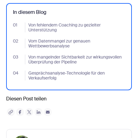
In diesem Blog
01
- Jumplink to Von fehlendem Coaching zu gezielter Unterstützu
Von fehlendem Coaching zu gezielter
Unterstützung
02
- Jumplink to Vom Datenmangel zur genauen Wettbewerbsanal
Vom Datenmangel zur genauen
Wettbewerbsanalyse
03
- Jumplink to Von mangelnder Sichtbarkeit zur wirkungsvollen Ü
Von mangelnder Sichtbarkeit zur wirkungsvollen
Überprüfung der Pipeline
04
- Jumplink to Gesprächsanalyse-Technologie für den Verkaufser
Gesprächsanalyse-Technologie für den
Verkaufserfolg
Diesen Post teilen