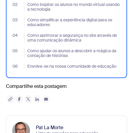
02
- Jumplink to Como inspirar os alunos no mundo virtual usando 
Como inspirar os alunos no mundo virtual usando
a tecnologia
03
- Jumplink to Como simplificar a experiência digital para os ed
Como simplificar a experiência digital para os
educadores
04
- Jumplink to Como aprimorar a segurança no site através de
Como aprimorar a segurança no site através de
uma comunicação dinâmica
05
- Jumplink to Como ajudar os alunos a descobrir a mágica da co
Como ajudar os alunos a descobrir a mágica da
contação de histórias
06
- Jumplink to Envolva-se na nossa comunidade de educação
Envolva-se na nossa comunidade de educação
Compartilhe esta postagem
Pat La Morte