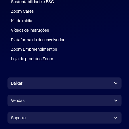
Sustentabilidade e ESG
Sustentabilidade e ESG
Zoom Cares
Zoom Cares
Kit de mídia
Kit de mídia
Vídeos de instruções
Plataforma do desenvolvedor
Zoom Empreendimentos
Zoom Ventures
Loja de produtos Zoom
Loja de produtos Zoom
Baixar
Aplicativo Zoom Workplace
Aplicativo Zoom Workplace
Vendas
Aplicativo Zoom Rooms
Aplicativo Zoom Rooms
+1.888.799.9666
Clique para chamar
Controlador do Zoom Rooms
Suporte
Suporte
Falar com a equipe de vendas
Extensão para navegador