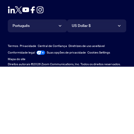
Teste de zoom
Teste a Zoom
Planos e preços
Planos e preços
Plug-in para Outlook
Conta
Solicite uma demonstração
Solicitar uma demonstração
Aplicativo para iPhone/iPad
Aplicativo para iPhone/iPad
Idioma
Moeda
Central de Suporte
Central de Suporte
Webinars e eventos
Aplicativo para Android
Português
Aplicativo para Android
US Dollar $
Centro de Aprendizagem
Central de aprendizagem
Central de experiência do Zoom
Central de experiência do Zoom
Zoom em fundos virtuais
Planos de fundo virtuais da Zoom
Deutsch
US Dollar $
Comunidade Zoom
Zoom for Startups
Zoom for Startups
Termos
Privacidade
Central de Confiança
Diretrizes de uso aceitável
English
Biblioteca de conteúdo técnico
Biblioteca de conteúdo técnico
Conformidade legal
Jurídico e Conformidade
Suas opções de privacidade
Cookies Settings
Mapa do site
Mapa do site
Español
Feedback
Direitos autorais ©2026 Zoom Communications, Inc. Todos os direitos reservados.
Falar conosco
Falar conosco
Français
Acessibilidade
Indonesia
Suporte ao desenvolvedor
Suporte ao desenvolvedor
日本語
Declaração de Transparência da Lei de Privacidade,
한국어
Segurança, Políticas Legais e Escravidão Moderna
Declaração de
Português