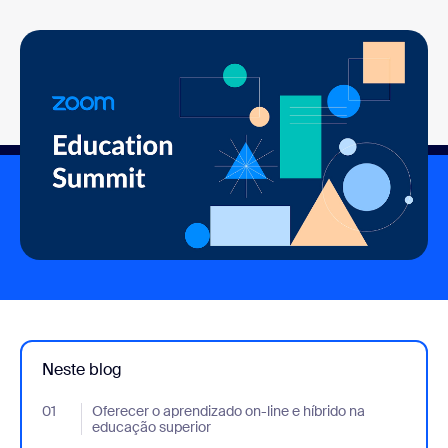
Neste blog
01
- Jumplink to Oferecer o aprendizado on-line e híbrido na educa
Oferecer o aprendizado on-line e híbrido na
educação superior