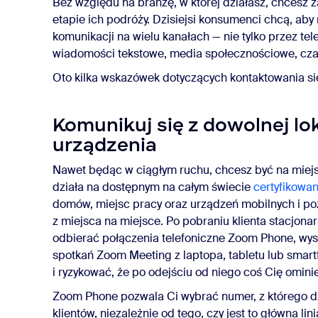
Bez względu na branżę, w której działasz, chcesz 
etapie ich podróży. Dzisiejsi konsumenci chcą, ab
komunikacji na wielu kanałach — nie tylko przez tele
wiadomości tekstowe, media społecznościowe, czat
Oto kilka wskazówek dotyczących kontaktowania si
Komunikuj się z dowolnej lok
urządzenia
Nawet będąc w ciągłym ruchu, chcesz być na miej
działa na dostępnym na całym świecie
certyfikowa
domów, miejsc pracy oraz urządzeń mobilnych i p
z miejsca na miejsce. Po pobraniu klienta stacjona
odbierać połączenia telefoniczne Zoom Phone, wys
spotkań Zoom Meeting z laptopa, tabletu lub smart
i ryzykować, że po odejściu od niego coś Cię omini
Zoom Phone pozwala Ci wybrać numer, z którego 
klientów, niezależnie od tego, czy jest to główna l