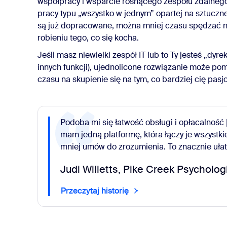
współpracy i wsparcie rosnącego zespołu zdalneg
pracy typu „wszystko w jednym” opartej na sztuczne
są już dopracowane, można mniej czasu spędzać na
robieniu tego, co się kocha.
Jeśli masz niewielki zespół IT lub to Ty jesteś „dy
innych funkcji), ujednolicone rozwiązanie może po
czasu na skupienie się na tym, co bardziej cię pasjo
Podoba mi się łatwość obsługi i opłacalność
mam jedną platformę, która łączy je wszystki
mniej umów do zrozumienia. To znacznie ułat
Judi Willetts, Pike Creek Psycholog
Przeczytaj historię