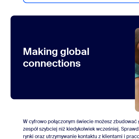
Making global
connections
W cyfrowo połączonym świecie możesz zbudować g
zespół szybciej niż kiedykolwiek wcześniej. Spraw
rynki oraz utrzymywanie kontaktu z klientami i pra