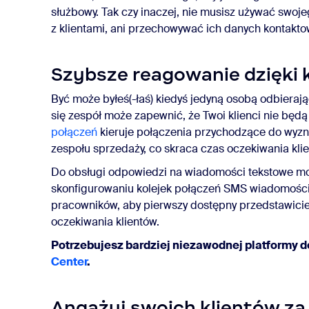
służbowy. Tak czy inaczej, nie musisz używać swoj
z klientami, ani przechowywać ich danych kontakt
Szybsze reagowanie dzięki 
Być może byłeś(-łaś) kiedyś jedyną osobą odbierając
się zespół może zapewnić, że Twoi klienci nie będ
połączeń
kieruje połączenia przychodzące do wyzn
zespołu sprzedaży, co skraca czas oczekiwania kli
Do obsługi odpowiedzi na wiadomości tekstowe m
skonfigurowaniu kolejek połączeń SMS wiadomości
pracowników, aby pierwszy dostępny przedstawicie
oczekiwania klientów.
Potrzebujesz bardziej niezawodnej platformy d
Center
.
Angażuj swoich klientów z