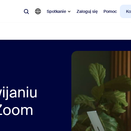
Spotkanie
Zaloguj się
Pomoc
Ko
larne
a topie, co jest modne, co budzi ciekawość – rozwiązania, którymi teraz 
Notes
Mee
ijaniu
omMate
Ro
 Zoom
one
Can
tact Center
Ana