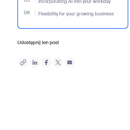
05
- Jumplink to Incorporating AI into your workday
Incorporating AI into your workday
06
- Jumplink to Flexibility for your growing business
Flexibility for your growing business
Udostępnij ten post