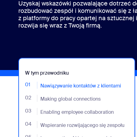
Deweloperzy
Uzyskaj wskazówki pozwalające dotrzeć d
Bon
rozbudować zespół i komunikować się z ła
Aplikacje i integracje
z platformy do pracy opartej na sztucznej i
rozwija się wraz z Twoją firmą.
Zainstaluj na komputerze stacjonarnym
Bądź w kontakcie
Centrum pobierania
+1.888.799.9666
/
+1.888.
W tym przewodniku
01
- Jumplink to Nawiązywanie kontaktów z klientami
Nawiązywanie kontaktów z klientami
02
- Jumplink to Making global connections
Making global connections
03
- Jumplink to Enabling employee collaboration
Enabling employee collaboration
04
- Jumplink to Wspieranie rozwijającego się zespo
Wspieranie rozwijającego się zespołu