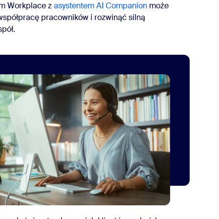
oom Workplace z
asystentem AI Companion
może
współpracę pracowników i rozwinąć silną
spół.