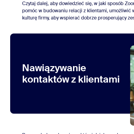
Czytaj dalej, aby dowiedzieć się, w jaki sposób Z
pomóc w budowaniu relacji z klientami, umożliwić 
kulturę firmy, aby wspierać dobrze prosperujący ze
Nawiązywanie
kontaktów z klientami