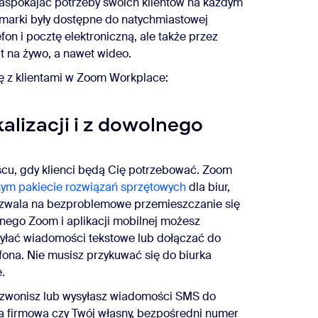
zaspokajać potrzeby swoich klientów na każdym
y marki były dostępne do natychmiastowej
fon i pocztę elektroniczną, ale także przez
 na żywo, a nawet wideo.
ę z klientami w Zoom Workplace:
alizacji i z dowolnego
scu, gdy klienci będą Cię potrzebować. Zoom
nym pakiecie rozwiązań sprzętowych
dla biur,
ozwala na bezproblemowe przemieszczanie się
rnego Zoom i aplikacji mobilnej możesz
yłać wiadomości tekstowe lub dołączać do
fona. Nie musisz przykuwać się do biurka
e.
dzwonisz lub wysyłasz wiadomości SMS do
inia firmowa czy Twój własny, bezpośredni numer