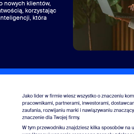
o nowych klientów,
sai
twością, korzystając
nteligencji, która
303.1012
Jako lider w firmie wiesz wszystko o znaczeniu kom
pracownikami, partnerami, inwestorami, dostawc
zaufania, rozwijaniu marki i nawiązywaniu znaczący
znaczenie dla Twojej firmy.
łu
W tym przewodniku znajdziesz kilka sposobów na u