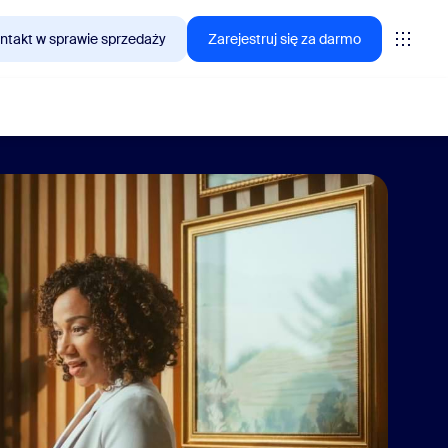
ntakt w sprawie sprzedaży
Zarejestruj się za darmo
interesują się klienci Zoom.
tings
oms
vas
lityka CX