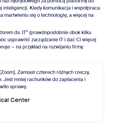
o lub hybrydowego za pomocą platformy do
j inteligencji. Kiedy komunikacja i współpraca
 martwieniu się o technologię, a więcej na
rektorem ds. IT” (prawdopodobnie obok kilku
móc usprawnić zarządzanie IT i dać Ci więcej
nuje — na przykład na rozwijaniu firmy.
 [Zoom]. Zamiast czterech różnych rzeczy,
e. Jest mniej rachunków do zapłacenia i
wiło sprawę.
ical Center