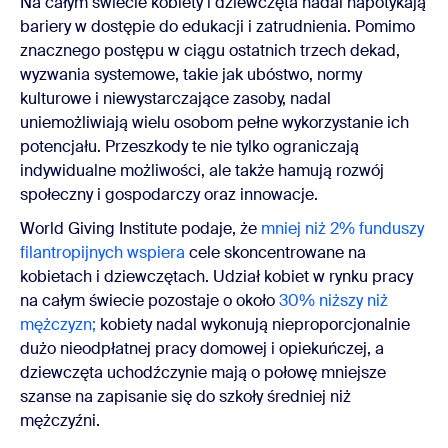
Na całym świecie kobiety i dziewczęta nadal napotykają
bariery w dostępie do edukacji i zatrudnienia. Pomimo
znacznego postępu w ciągu ostatnich trzech dekad,
wyzwania systemowe, takie jak ubóstwo, normy
kulturowe i niewystarczające zasoby, nadal
uniemożliwiają wielu osobom pełne wykorzystanie ich
potencjału. Przeszkody te nie tylko ograniczają
indywidualne możliwości, ale także hamują rozwój
społeczny i gospodarczy oraz innowacje.
World Giving Institute podaje, że
mniej niż 2% funduszy
filantropijnych wspiera
cele skoncentrowane na
kobietach i dziewczętach. Udział kobiet w rynku pracy
na całym świecie pozostaje o około
30% niższy niż
mężczyzn;
kobiety nadal
wykonują nieproporcjonalnie
dużo nieodpłatnej pracy domowej i opiekuńczej, a
dziewczęta uchodźczynie mają o połowę mniejsze
szanse na zapisanie się do szkoły średniej niż
mężczyźni.