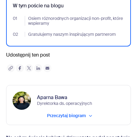
W tym poście na blogu
01
- Jumplink to Osiem różnorodnych organizacji non-profit, które
Osiem różnorodnych organizacji non-profit, które
wspieramy
02
- Jumplink to Gratulujemy naszym inspirującym partnerom
Gratulujemy naszym inspirującym partnerom
Udostępnij ten post
Aparna Bawa
Dyrektorka ds. operacyjnych
Przeczytaj biogram