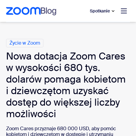
do pomocy na czacie
 do treści głównej
Spotkanie
Kategorie
Życie w Zoom
Nowa dotacja Zoom Cares
w wysokości 680 tys.
dolarów pomaga kobietom
i dziewczętom uzyskać
dostęp do większej liczby
możliwości
Zoom Cares przyznaje 680 000 USD, aby
pomóc
kobietom i dziewczętom w dostępie i utrzymaniu