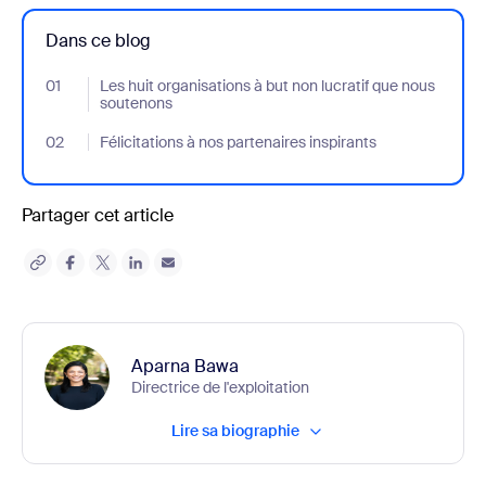
Dans ce blog
01
- Jumplink to Les huit organisations à but non lucratif que nous
Les huit organisations à but non lucratif que nous
soutenons
02
- Jumplink to Félicitations à nos partenaires inspirants
Félicitations à nos partenaires inspirants
Partager cet article
Aparna Bawa
Directrice de l'exploitation
Lire sa biographie