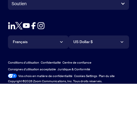
Contrôleur Zoom Rooms
Soutien
soutien
Contacter le service commercial
Module d'extension pour navigateur
Zoom sur le test
Tester Zoom
Plans & Tarification
Forfaits et tarification
Module d’extension pour Outlook
Compte
Demander une démonstration
Demander une démo
Application IPhone/IPad
Appli iPhone / iPad
Langue
Devise
Centre d'assistance
Centre d'assistance
Webinaires et événements
Application Android
Français
Appli Android
US Dollar $
Centre d'apprentissage
Centre d’expérience Zoom
Centre d’expérience Zoom
Arrière-plans virtuels Zoom
Arrière-plans virtuels de Zoom
Deutsch
US Dollar $
Communauté Zoom
Conditions d’utilisation
Confidentialité
Centre de confiance
English
Bibliothèque de contenu technique
Bibliothèque de contenu tech
Consignes d’utilisation acceptable
Juridique & Conformité
Conformité juridique
Vos choix en matière de confidentialité
Cookies Settings
Plan du site
Plan du site
Español
Commentaires
Copyright ©2026 Zoom Communications, Inc. Tous droits réservés.
Nous contacter
Contact Us
Français
Accessibilité
Indonesia
Soutien aux développeurs
Assistance pour les développeurs
Italiano
Confidentialité, sécurité, politiques juridiques et
日本語
déclaration de transparence de la loi sur l'esclavage
moderne
Confidentialité, sécurité, politiques juridiques et déclar
한국어