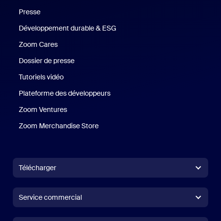
Presse
Presse
Développement durable & ESG
Développement durable et critè
Zoom Cares
Zoom Cares
Dossier de presse
Kit support
Tutoriels vidéo
Plateforme des développeurs
Zoom Ventures
Zoom Ventures
Zoom Merchandise Store
Zoom Merchandise Store
Télécharger
Application Zoom Workplace
Application Zoom Workplace
Service commercial
Application Zoom Rooms
Application Zoom Rooms
1.888.799.9666
Cliquer pour appeler