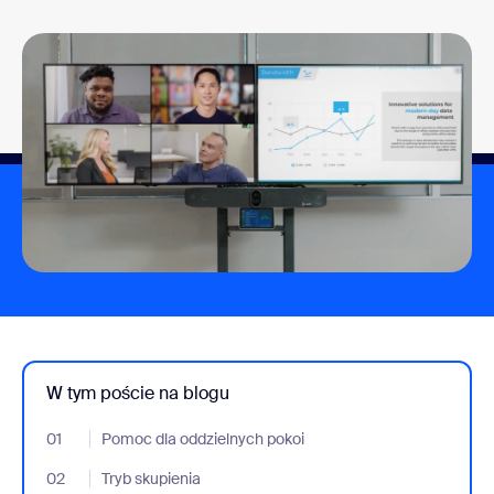
W tym poście na blogu
01
- Jumplink to Pomoc dla oddzielnych pokoi
Pomoc dla oddzielnych pokoi
02
- Jumplink to Tryb skupienia
Tryb skupienia