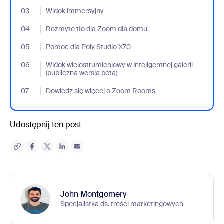
03
- Jumplink to Widok immersyjny
Widok immersyjny
04
- Jumplink to Rozmyte tło dla Zoom dla domu
Rozmyte tło dla Zoom dla domu
05
- Jumplink to Pomoc dla Poly Studio X70
Pomoc dla Poly Studio X70
06
- Jumplink to Widok wielostrumieniowy w inteligentnej galerii (pu
Widok wielostrumieniowy w inteligentnej galerii
(publiczna wersja beta)
07
- Jumplink to Dowiedz się więcej o Zoom Rooms
Dowiedz się więcej o Zoom Rooms
Udostępnij ten post
John Montgomery
Specjalistka ds. treści marketingowych