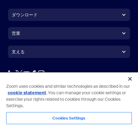
ダウンロード
Zoom Workplace アプリ
Zoom Workplace アプリ
営業
Zoom Rooms アプリ
Zoom Rooms アプリ
1.888.799.9666
クリックで発信
Zoom Rooms コントローラ
支える
支える
営業担当にお問い合わせ
ブラウザ拡張機能
ズームのテスト
プランと価格
Outlook プラグイン
アカウント
デモを申し込む
iPhone / iPadアプリ
言語
通貨
Zoom uses cookies and similar technologies as described in our
サポートセンター
サポートセンター
ウェビナーとイベント
Androidアプリ
日本語
US Dollar $
cookie statement
. You can manage your cookie settings or
ラーニングセンター
Zoom Experience Center
Zoom Experience Center
exercise your rights related to cookies through our Cookies
Zoomバーチャル背景
Deutsch
US Dollar $
Settings.
Zoomコミュニティ
規約
プライバシー
トラスト センター
利用ガイドライン
法務とコンプライアンス
English
テクニカルコンテンツライブラリ
テクニカルコンテンツライブラ
Cookies Settings
プライバシーの選択
Cookies Settings
サイトマップ
サイトマップ
Copyright ©2026 Zoom Communications, Inc.All rights reserved.
Español
フィードバック
お問い合わせ
お問い合わせ
Français