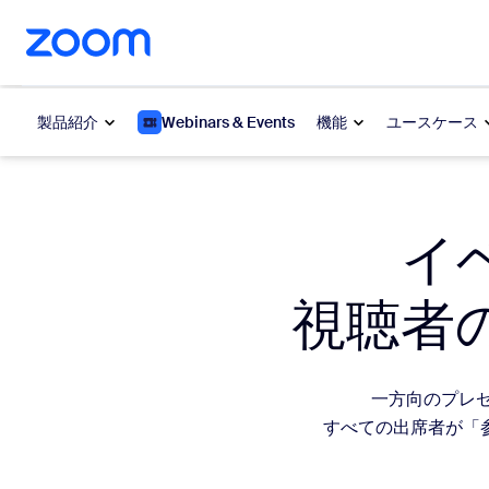
ンテンツへスキップ
チャットへスキップ
製品紹介
Webinars & Events
機能
ユースケース
人気
人気
イ
注目を集
Zoom Workplace
介します
視聴者
Zoomビジネスサービス
My 
Zoom CX
Zo
一方向のプレゼン
すべての出席者が「
電
Zoom AI
Con