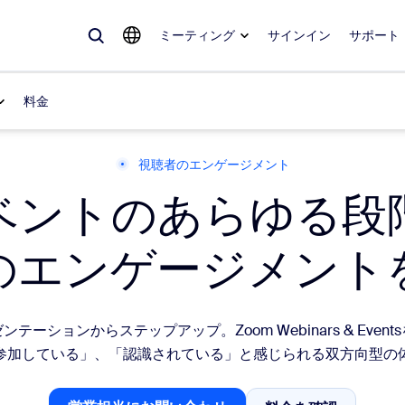
ミーティング
サインイン
サポート
料金
視聴者のエンゲージメント
ベントのあらゆる段
めているもの、トレンドになっているもの、話題を呼んでいるもの — 
。
のエンゲージメント
Notes
ミ
omMate
ル
テーションからステップアップ。Zoom Webinars & Even
参加している」、「認識されている」と感じられる双方向型の
話
Can
tact Center
CX