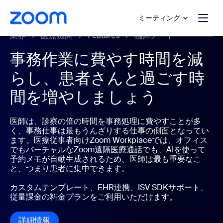
ンテンツへスキップ
チャットへスキップ
ミーティング
業界
医療機関
Features
臨床ノート
事務作業に費やす時間を減
らし、患者さんと過ごす時
間を増やしましょう
医師は、診察の倍の時間を事務処理に費やすことが多
く、事務仕事は最もうんざりする仕事の側面となってい
ます。医療従事者向けZoom Workplaceでは、オフィス
でもバーチャルなZoom遠隔医療通話でも、AIを使って
予約メモが自動生成されるため、医師は最も重要なこ
と、つまり患者に集中できます。
カスタムテンプレート、EHR連携、ISV SDKサポート、
従量課金の料金プランをご利用いただけます。
詳細情報
詳細情報