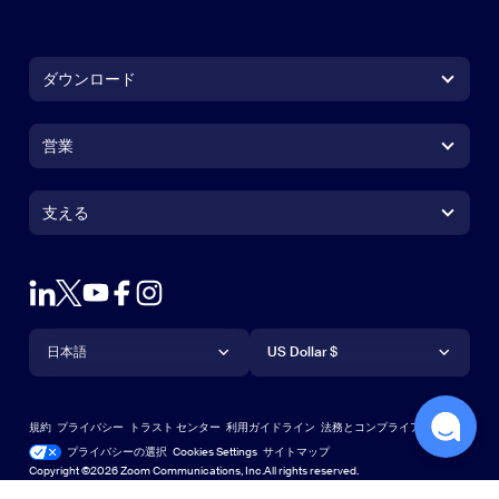
ダウンロード
Zoom Workplace アプリ
Zoom Workplace アプリ
営業
Zoom Rooms アプリ
Zoom Rooms アプリ
1.888.799.9666
クリックで発信
Zoom Rooms コントローラ
支える
支える
営業担当にお問い合わせ
ブラウザ拡張機能
ズームのテスト
プランと価格
Outlook プラグイン
アカウント
デモを申し込む
iPhone / iPadアプリ
言語
通貨
サポートセンター
サポートセンター
ウェビナーとイベント
Androidアプリ
日本語
US Dollar $
ラーニングセンター
Zoom Experience Center
Zoom Experience Center
Zoomバーチャル背景
日本語
US Dollar $
Zoomコミュニティ
規約
プライバシー
トラスト センター
利用ガイドライン
法務とコンプライアンス
テクニカルコンテンツライブラリ
テクニカルコンテンツライブラ
プライバシーの選択
Cookies Settings
サイトマップ
サイトマップ
Copyright ©2026 Zoom Communications, Inc.All rights reserved.
フィードバック