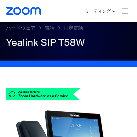
ンテンツへスキップ
チャットへスキップ
ミーティング
ハードウェア
電話
固定電話
Yealink SIP T58W
Available Through
Zoom Hardware as a Service