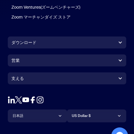
Zoom Ventures(ズームベンチャーズ)
Zoom マーチャンダイズ ストア
Zoom マーチャンダイズ ストア
ダウンロード
Zoom Workplace アプリ
Zoom Workplace アプリ
営業
Zoom Rooms アプリ
Zoom Rooms アプリ
1.888.799.9666
クリックで発信
Zoom Rooms コントローラ
支える
支える
営業担当にお問い合わせ
ブラウザ拡張機能
ズームのテスト
プランと価格
Outlook プラグイン
アカウント
デモを申し込む
iPhone / iPadアプリ
言語
通貨
サポートセンター
サポートセンター
ウェビナーとイベント
Androidアプリ
日本語
US Dollar $
ラーニングセンター
Zoom Experience Center
Zoom Experience Center
Zoomバーチャル背景
Deutsch
US Dollar $
Zoomコミュニティ