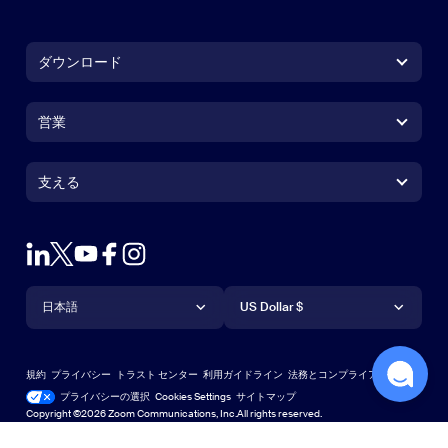
ダウンロード
Zoom Workplace アプリ
Zoom Workplace アプリ
営業
Zoom Rooms アプリ
Zoom Rooms アプリ
1.888.799.9666
クリックで発信
Zoom Rooms コントローラ
支える
支える
営業担当にお問い合わせ
ブラウザ拡張機能
ズームのテスト
プランと価格
Outlook プラグイン
アカウント
デモを申し込む
iPhone / iPadアプリ
言語
通貨
サポートセンター
サポートセンター
ウェビナーとイベント
Androidアプリ
日本語
US Dollar $
ラーニングセンター
Zoom Experience Center
Zoom Experience Center
Zoomバーチャル背景
Deutsch
US Dollar $
Zoomコミュニティ
規約
プライバシー
トラスト センター
利用ガイドライン
法務とコンプライアンス
English
テクニカルコンテンツライブラリ
テクニカルコンテンツライブラ
プライバシーの選択
Cookies Settings
サイトマップ
サイトマップ
Copyright ©2026 Zoom Communications, Inc.All rights reserved.
Español
フィードバック