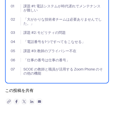
01
- Jumplink to 課題 #1: 電話システムが時代遅れでメンテナンス
課題 #1: 電話システムが時代遅れでメンテナンス
が難しい
02
- Jumplink to 「大がかりな技術者チームは必要ありませんでし
「大がかりな技術者チームは必要ありませんでし
た。」
03
- Jumplink to 課題 #2: モビリティの問題
課題 #2: モビリティの問題
04
- Jumplink to 「電話番号を1つですべてをこなせる」
「電話番号を1つですべてをこなせる」
05
- Jumplink to 課題 #3: 教師のプライバシー不在
課題 #3: 教師のプライバシー不在
06
- Jumplink to 「仕事の番号は仕事の番号」
「仕事の番号は仕事の番号」
07
- Jumplink to SCOE の教師と職員が活用する Zoom Phone 
SCOE の教師と職員が活用する Zoom Phone のそ
の他の機能
この投稿を共有