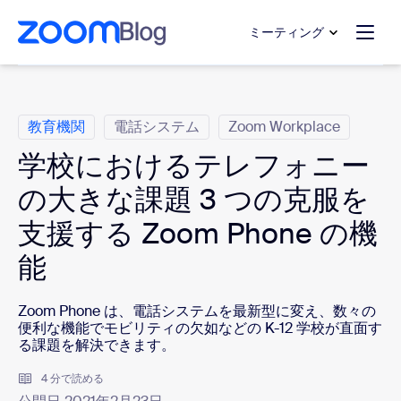
ンテンツへスキップ
チャットへスキップ
ミーティング
カ テ ゴ リ
教育機関
電話システム
Zoom Workplace
学校におけるテレフォニー
の大きな課題 3 つの克服を
支援する Zoom Phone の機
能
Zoom Phone は、電話システムを最新型に変え、数々の
便利な機能でモビリティの欠如などの K-12 学校が直面す
る課題を解決できます。
4 分で読める