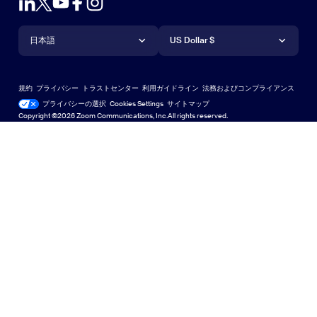
アカウント
デモをリクエスト
iPhone / iPadアプリ
iPhone / iPadアプリ
言語
通貨
ヘルプセンター
ヘルプセンター
ウェビナーとイベント
Androidアプリ
日本語
Androidアプリ
US Dollar $
ラーニングセンター
Zoom Experience Center
Zoom Experience Center
Zoomバーチャル背景
Deutsch
US Dollar $
Zoomコミュニティ
規約
プライバシー
トラストセンター
利用ガイドライン
法務およびコンプライアンス
English
テクニカルコンテンツライブラリ
テクニカルコンテンツライブラ
プライバシーの選択
Cookies Settings
サイトマップ
サイトマップ
Copyright ©2026 Zoom Communications, Inc.All rights reserved.
Español
フィードバック
お問い合わせ
お問い合わせ
Français
アクセシビリティ
日本語
開発者向けサポート
한국어
プライバシー、セキュリティ、リーガルポリシー、現代奴
Português
隷法の透明性に関する声明
中文（简体，中国）
中文（繁體，台灣）