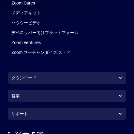
Zoom Cares
Zoom Cares
メディアキット
ハウツービデオ
デベロッパー向けプラットフォーム
Zoom Ventures
Zoom マーチャンダイズ ストア
Zoom マーチャンダイズ ストア
ダウンロード
Zoom Workplaceアプリ
Zoom Workplaceアプリ
営業
Zoom Roomsアプリ
Zoom Roomsアプリ
+1.888.799.9666
クリックで発信
Zoom Roomsコントローラ
サポート
サポート
営業担当にお問い合わせ
ブラウザ拡張機能
Zoom接続テスト
プランと料金
Outlookプラグイン