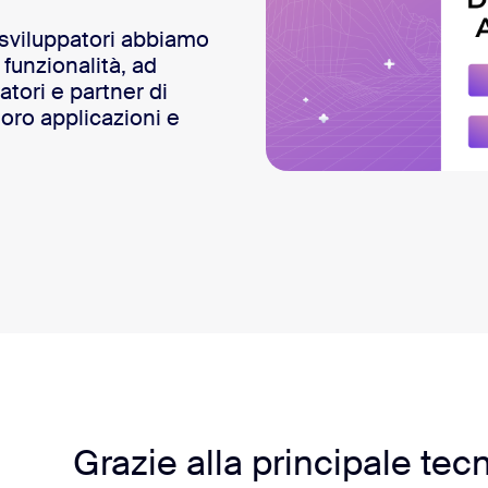
sviluppatori abbiamo
funzionalità, ad
atori e partner di
oro applicazioni e
om puoi realizzare, per ogni caso d'uso, soluzioni innovative b
Grazie alla principale te
tarti nella realizzazione