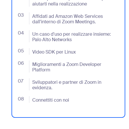
aiutarti nella realizzazione
03
- Jumplink to Affidati ad Amazon Web Services dall'
Affidati ad Amazon Web Services
dall'interno di Zoom Meetings.
04
- Jumplink to Un caso d'uso per realizzare insieme: 
Un caso d'uso per realizzare insieme:
Palo Alto Networks
05
- Jumplink to Video SDK per Linux
Video SDK per Linux
06
- Jumplink to Miglioramenti a Zoom Developer Platf
Miglioramenti a Zoom Developer
Platform
07
- Jumplink to Sviluppatori e partner di Zoom in evide
Sviluppatori e partner di Zoom in
evidenza.
08
- Jumplink to Connettiti con noi
Connettiti con noi