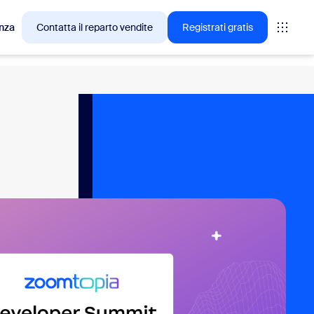
nza
Contatta il reparto vendite
Registrati gratis
cesso tra i clienti Zoom.
tings
oms
vas
rofondimenti CX