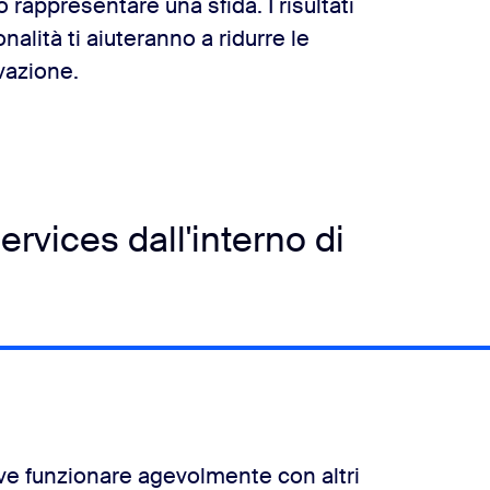
 rappresentare una sfida. I risultati
alità ti aiuteranno a ridurre le
ovazione.
rvices dall'interno di
eve funzionare agevolmente con altri