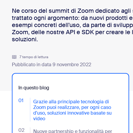
Ne corso del summit di Zoom dedicato agli 
trattato ogni argomento: da nuovi prodotti e 
Installa sul desktop
Contattaci
esempi concreti dell'uso, da parte di svilupp
Download center
+1.888.799.9666
/
+1.888.303.1012
Zoom, delle nostre API e SDK per creare le l
soluzioni.
7 tempo di lettura
Pubblicato in data 9 novembre 2022
In questo blog
01
- Jumplink to Grazie alla principale tecnologia di Zo
Grazie alla principale tecnologia di
Zoom puoi realizzare, per ogni caso
d'uso, soluzioni innovative basate su
video
02
- Jumplink to Nuove partnership e funzionalità per aiu
Nuove partnership e funzionalità per