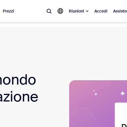
Prezzi
Riunioni
Accedi
Assiste
videnza
à del momento, le tendenze e le soluzioni che stanno riscuotendo più suc
Notes
Mee
 mondo
omMate
Ro
one
Can
zazione
tact Center
App
sai