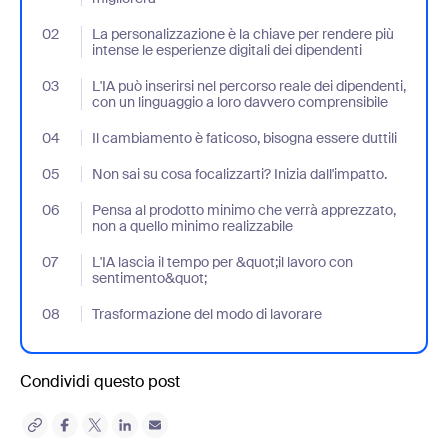
02
- Jumplink to La personalizzazione è la chiave per rendere più int
La personalizzazione è la chiave per rendere più
intense le esperienze digitali dei dipendenti
03
- Jumplink to L'IA può inserirsi nel percorso reale dei dipendenti
L'IA può inserirsi nel percorso reale dei dipendenti,
con un linguaggio a loro davvero comprensibile
04
- Jumplink to Il cambiamento è faticoso, bisogna essere duttili
Il cambiamento è faticoso, bisogna essere duttili
05
- Jumplink to Non sai su cosa focalizzarti? Inizia dall'impatto.
Non sai su cosa focalizzarti? Inizia dall'impatto.
06
- Jumplink to Pensa al prodotto minimo che verrà apprezzato, no
Pensa al prodotto minimo che verrà apprezzato,
non a quello minimo realizzabile
07
- Jumplink to L'IA lascia il tempo per &quot;il lavoro con sentim
L'IA lascia il tempo per &quot;il lavoro con
sentimento&quot;
08
- Jumplink to Trasformazione del modo di lavorare
Trasformazione del modo di lavorare
Condividi questo post