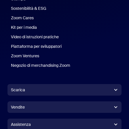
Sostenibilità & ESG
Sostenibilità ed ESG
Zoom Cares
Zoom Cares
Kit per i media
Kit media
Video di istruzioni pratiche
Piattaforma per sviluppatori
Zoom Ventures
Zoom Ventures
Negozio di merchandising Zoom
Negozio di merchandising Zoo
Scarica
App Zoom Workplace
App Zoom Workplace
Vendite
App Zoom Rooms
App Zoom Rooms
+1.888.799.9666
Clicca per chiamare
Controller per Zoom Rooms
Assistenza
Assistenza