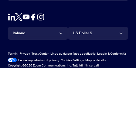
Contatta il reparto vendite
Estensioni per browser
Test Zoom
Test di Zoom
Piani & Prezzi
Piani e prezzi
Plug-in di Outlook
Account
Richiedi una demo
Chiedi una dimostrazione
App iPhone/iPad
App iPhone/iPad
Lingua
Valuta
Centro assistenza
Centro assistenza
Webinar ed eventi
App per Android
Italiano
App per Android
US Dollar $
Centro di apprendimento
Zoom Experience Center
Zoom Experience Center
Zoom Sfondi virtuali
Sfondi virtuali per Zoom
Deutsch
US Dollar $
Community di Zoom
Zoom for Startups
Zoom for Startups
Termini
Privacy
Trust Center
Linee guida per l'uso accettabile
Legale & Conformità
Aspetti legali e conformità
English
Libreria di contenuti tecnici
Libreria di contenuti tecnici
Le tue impostazioni di privacy
Cookies Settings
Mappa del sito
Mappa del sito
Copyright ©2026 Zoom Communications, Inc. Tutti i diritti riservati.
Español
feedback
Contattaci
Contattaci
Indonesia
Accessibilità
Italiano
Supporto agli sviluppatori
Supporto per sviluppatori
日本語
Privacy, sicurezza, politiche legali e dichiarazione di
한국어
trasparenza sulla legge sulla schiavitù moderna
Informative legali
Nederlands
Polski