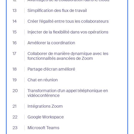
13
- Jumplink to Simplification des flux de travail
Simplification des flux de travail
14
- Jumplink to Créer l'égalité entre tous les collaborateurs
Créer l'égalité entre tous les collaborateurs
15
- Jumplink to Injecter de la flexibilité dans vos opérations
Injecter de la flexibilité dans vos opérations
16
- Jumplink to Améliorer la coordination
Améliorer la coordination
17
- Jumplink to Collaborer de manière dynamique avec les foncti
Collaborer de manière dynamique avec les
fonctionnalités avancées de Zoom
18
- Jumplink to Partage d'écran amélioré
Partage d'écran amélioré
19
- Jumplink to Chat en réunion
Chat en réunion
20
- Jumplink to Transformation d'un appel téléphonique en vidéo
Transformation d'un appel téléphonique en
vidéoconférence
21
- Jumplink to Intégrations Zoom
Intégrations Zoom
22
- Jumplink to Google Workspace
Google Workspace
23
- Jumplink to Microsoft Teams
Microsoft Teams