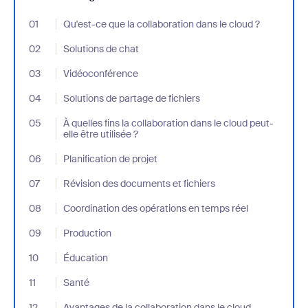
01
- Jumplink to Qu'est-ce que la collaboration dans le cloud ?
Qu'est-ce que la collaboration dans le cloud ?
02
- Jumplink to Solutions de chat
Solutions de chat
03
- Jumplink to Vidéoconférence
Vidéoconférence
04
- Jumplink to Solutions de partage de fichiers
Solutions de partage de fichiers
05
- Jumplink to À quelles fins la collaboration dans le cloud peut-ell
À quelles fins la collaboration dans le cloud peut-
elle être utilisée ?
06
- Jumplink to Planification de projet
Planification de projet
07
- Jumplink to Révision des documents et fichiers
Révision des documents et fichiers
08
- Jumplink to Coordination des opérations en temps réel
Coordination des opérations en temps réel
09
- Jumplink to Production
Production
10
- Jumplink to Éducation
Éducation
11
- Jumplink to Santé
Santé
12
- Jumplink to Avantages de la collaboration dans le cloud
Avantages de la collaboration dans le cloud