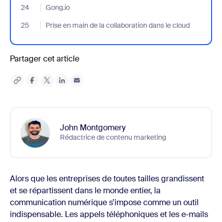
24
- Jumplink to Gong.io
Gong.io
25
- Jumplink to Prise en main de la collaboration dans le cloud
Prise en main de la collaboration dans le cloud
Partager cet article
John Montgomery
Rédactrice de contenu marketing
Alors que les entreprises de toutes tailles grandissent
et se répartissent dans le monde entier, la
communication numérique s’impose comme un outil
indispensable. Les appels téléphoniques et les e-mails