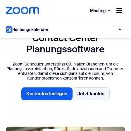
ptinhalt wechseln
fe-Chat wechseln
Meeting
Zoom Scheduler für CX und Support
Buchungskalender
Contact Center
Planungssoftware
Zoom Scheduler unterstützt CX in allen Branchen, um die
Planung zu vereinfachen, Rückstände abzubauen und Teams zu
entlasten, damit diese sich ganz auf die Lösung von
Kundenproblemen konzentrieren können.
Kostenlos loslegen
Jetzt kaufen
Kostenlos loslegen
Jetzt kaufen