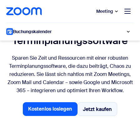
ptinhalt wechseln
fe-Chat wechseln
Meeting
Mühelose Terminplanung
Buchungskalender
Terminplanungssoftware
Sparen Sie Zeit und Ressourcen mit einer robusten
Terminplanungssoftware, die dazu beiträgt, Chaos zu
reduzieren. Sie lässt sich nahtlos mit Zoom Meetings,
Zoom Mail und Calendar – sowie Google und Microsoft
365 – integrieren und optimiert Ihren Workflow.
Kostenlos loslegen
Jetzt kaufen
Jetzt kaufen
Kostenlos loslegen