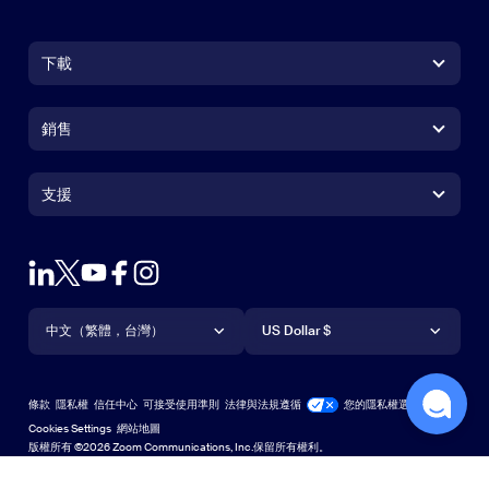
下載
Zoom Workplace 應用程式
Zoom Workplace 應用程式
銷售
Zoom Rooms 應用程式
Zoom Rooms 應用程式
+1.888.799.9666
按一下以撥打電話
Zoom Rooms Controller
支援
支援
聯絡銷售人員
瀏覽器延伸功能
測試 Zoom
方案與定價
Outlook 外掛程式
帳戶
申請示範
iPhone/iPad 應用程式
iPhone/iPad 應用程式
語言
貨幣
支援中心
支援中心
網路研討會和活動
Android 應用程式
中文（繁體，台灣）
Android 應用程式
US Dollar $
學習中心
Zoom 體驗中心
Zoom 體驗中心
Zoom 虛擬背景
Deutsch
US Dollar $
Zoom 社群
Zoom for Startups
Zoom for Startups
條款
隱私權
信任中心
可接受使用準則
法律與法規遵循
您的隱私權選擇
English
技術內容資料庫
技術內容資料庫
Cookies Settings
網站地圖
網站地圖
版權所有 ©2026 Zoom Communications, Inc.保留所有權利。
Español
意見反應