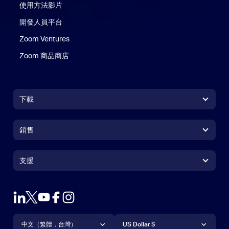
使用方法影片
開發人員平台
Zoom Ventures
Zoom 商品商店
Zoom 商品商店
下載
Zoom Workplace 應用程式
Zoom Workplace 應用程式
銷售
Zoom Rooms 應用程式
Zoom Rooms 應用程式
+1.888.799.9666
按一下以撥打電話
Zoom Rooms Controller
支援
支援
聯絡銷售人員
瀏覽器延伸功能
測試 Zoom
方案與定價
Outlook 外掛程式
帳戶
申請示範
iPhone/iPad 應用程式
iPhone/iPad 應用程式
語言
貨幣
支援中心
支援中心
網路研討會和活動
Android 應用程式
中文（繁體，台灣）
Android 應用程式
US Dollar $