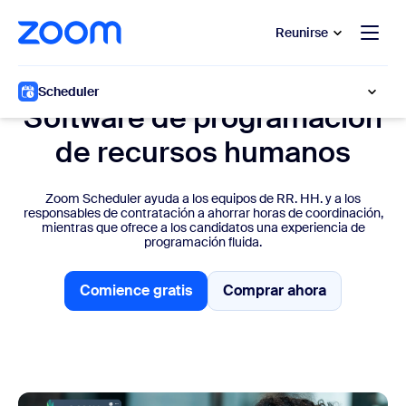
 al contenido principal
 ir al chat de ayuda
Reunirse
Zoom Scheduler para RR. HH.
Scheduler
Software de programación
de recursos humanos
Zoom Scheduler ayuda a los equipos de RR. HH. y a los
responsables de contratación a ahorrar horas de coordinación,
mientras que ofrece a los candidatos una experiencia de
programación fluida.
Comience gratis
Comprar ahora
Comience gratis
Comprar ahora