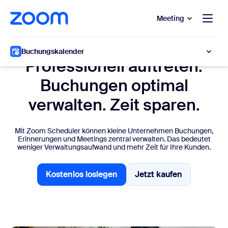
ptinhalt wechseln
fe-Chat wechseln
Meeting
Zoom Scheduler für kleine Unternehmen
Buchungskalender
Professionell auftreten.
Buchungen optimal
verwalten. Zeit sparen.
Mit Zoom Scheduler können kleine Unternehmen Buchungen,
Erinnerungen und Meetings zentral verwalten. Das bedeutet
weniger Verwaltungsaufwand und mehr Zeit für Ihre Kunden.
Kostenlos loslegen
Jetzt kaufen
Kostenlos loslegen
Jetzt kaufen