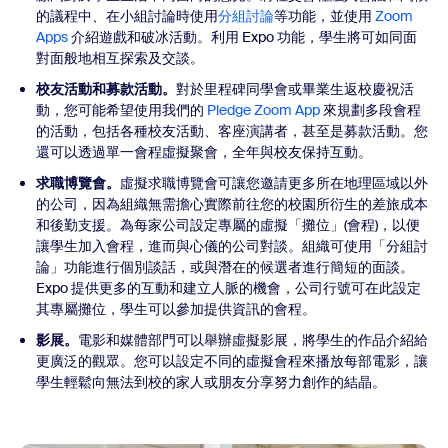
的議程中、在小組討論時使用
分組討論
等功能，並使用
Zoom
Apps
介紹遊戲和破冰活動。利用 Expo 功能，學生將可如同面
對面般地相互探索及交談。
校友活動和募款活動。
對於里程碑同學會或畢業生返校慶祝活
動，您可能希望使用我們的
Pledge Zoom App
來規劃多段會程
的活動，包括各種校友活動、客座演講者，甚至是募款活動。您
還可以透過單一會程虛擬聚會，全年與校友保持互動。
求職博覽會。
虛擬求職博覽會可讓您邀請更多所在地理區域以外
的公司，因為組織無需擔心實際前往您的校園所衍生的差旅成本
和後勤支援。為每家公司設定專屬的虛擬「攤位」(會程)，以便
讓學生加入會程，進而與心儀的公司對談。組織可使用「分組討
論」功能進行個別談話，或與潛在的候選者進行簡短的面談。
Expo 提供更多的互動和建立人脈的機會，公司行號可在此設定
其專屬攤位，學生可以參加提供資訊的會程。
影展。
電影和媒體部門可以舉辦虛擬影展，將學生的作品介紹給
更廣泛的觀眾。您可以設定不同的虛擬會程來播放每部電影，讓
學生輕鬆向無法到校的家人或朋友分享努力創作的結晶。