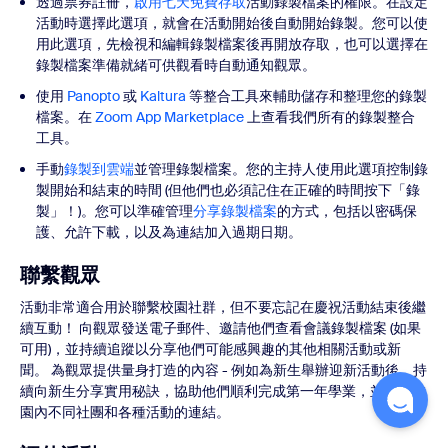
透過票券註冊，
啟用七天免費存取
活動錄製檔案的權限。在設定
活動時選擇此選項，就會在活動開始後自動開始錄製。您可以使
用此選項，先檢視和編輯錄製檔案後再開放存取，也可以選擇在
錄製檔案準備就緒可供觀看時自動通知觀眾。
使用
Panopto
或
Kaltura
等整合工具來輔助儲存和整理您的錄製
檔案。在
Zoom App Marketplace
上查看我們所有的錄製整合
工具。
手動
錄製到雲端
並管理錄製檔案。您的主持人使用此選項控制錄
製開始和結束的時間 (但他們也必須記住在正確的時間按下「錄
製」！)。您可以準確管理
分享錄製檔案
的方式，包括以密碼保
護、允許下載，以及為連結加入過期日期。
聯繫觀眾
活動非常適合用於聯繫校園社群，但不要忘記在慶祝活動結束後繼
續互動！ 向觀眾發送電子郵件、邀請他們查看會議錄製檔案 (如果
可用)，並持續追蹤以分享他們可能感興趣的其他相關活動或新
聞。 為觀眾提供量身打造的內容 - 例如為新生舉辦迎新活動後，持
續向新生分享實用秘訣，協助他們順利完成第一年學業，並提供校
園內不同社團和各種活動的連結。