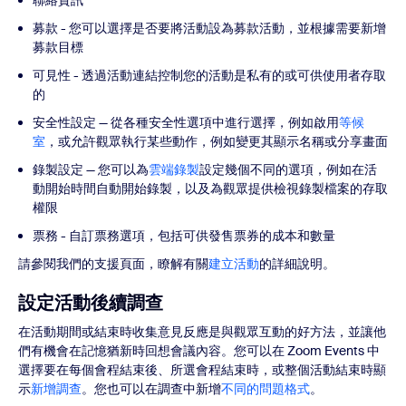
聯絡資訊
募款 - 您可以選擇是否要將活動設為募款活動，並根據需要新增
募款目標
可見性 - 透過活動連結控制您的活動是私有的或可供使用者存取
的
安全性設定 — 從各種安全性選項中進行選擇，例如啟用
等候
室
，或允許觀眾執行某些動作，例如變更其顯示名稱或分享畫面
錄製設定 — 您可以為
雲端錄製
設定幾個不同的選項，例如在活
動開始時間自動開始錄製，以及為觀眾提供檢視錄製檔案的存取
權限
票務 - 自訂票務選項，包括可供發售票券的成本和數量
請參閱我們的支援頁面，瞭解有關
建立活動
的詳細說明。
設定活動後續調查
在活動期間或結束時收集意見反應是與觀眾互動的好方法，並讓他
們有機會在記憶猶新時回想會議內容。您可以在 Zoom Events 中
選擇要在每個會程結束後、所選會程結束時，或整個活動結束時顯
示
新增調查
。您也可以在調查中新增
不同的問題格式
。