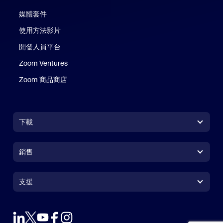
媒體套件
使用方法影片
開發人員平台
Zoom Ventures
Zoom 商品商店
Zoom 商品商店
下載
Zoom Workplace 應用程式
Zoom Workplace 應用程式
銷售
Zoom Rooms 應用程式
Zoom Rooms 應用程式
+1.888.799.9666
按一下以撥打電話
Zoom Rooms Controller
支援
支援
聯絡銷售人員
瀏覽器延伸功能
測試 Zoom
方案與定價
Outlook 外掛程式
帳戶