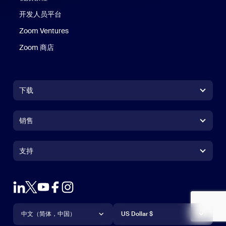
开发人员平台
Zoom Ventures
Zoom 商店
Zoom 商店
下载
Zoom Workplace 应用
Zoom Workplace 应用
销售
Zoom Rooms 应用
Zoom Rooms 应用
+1.888.799.9666
点击呼叫
Zoom Rooms Controller
支持
支持
联系销售人员
浏览器扩展
测试 Zoom
套餐和定价
Outlook 插件
账户
申请演示
iPhone/iPad 应用
iPhone/iPad 应用
语言
货币
支持中心
支持中心
网络研讨会和活动
Android 应用
中文（简体，中国）
Android 应用
US Dollar $
学习中心