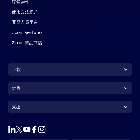
媒體套件
使用方法影片
開發人員平台
Zoom Ventures
Zoom 商品商店
Zoom 商品商店
下載
Zoom Workplace 應用程式
Zoom Workplace 應用程式
銷售
Zoom Rooms 應用程式
Zoom Rooms 應用程式
+1.888.799.9666
按一下以撥打電話
Zoom Rooms Controller
支援
支援
聯絡銷售人員
瀏覽器延伸功能
測試 Zoom
方案與定價
Outlook 外掛程式
帳戶
申請示範
iPhone/iPad 應用程式
iPhone/iPad 應用程式