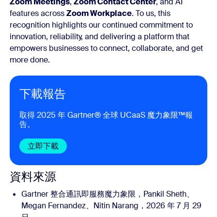
Zoom Meetings
,
Zoom Contact Center
, and AI
features across
Zoom Workplace
. To us, this
recognition highlights our continued commitment to
innovation, reliability, and delivering a platform that
empowers businesses to connect, collaborate, and get
more done.
下載報告
取得
2025 年 Gartner® 全球 UCaaS 魔力象限™
報
告。
立即下載
資料來源
Gartner 整合通訊即服務魔力象限，Pankil Sheth、
Megan Fernandez、Nitin Narang，2026 年 7 月 29