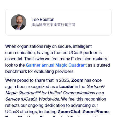
Leo Boulton
產品解決方案產業行銷主管
When organizations rely on secure, intelligent
communication, having a trusted UCaaS partner is
essential. That’s why we feel many IT decision-makers
look to the
Gartner annual Magic Quadrant
as a trusted
benchmark for evaluating providers.
We're proud to share that in 2025,
Zoom
has once
again been recognized as a
Leader
in the
Gartner®
Magic Quadrant™ for Unified Communications as a
Service (UCaaS), Worldwide
. We feel this recognition
reflects our ongoing dedication to advancing our
UCaaS offerings, including
Zoom Chat
,
Zoom Phone
,