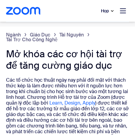
uyển đến nội dung chính
 trò chuyện trợ giúp
Họp
Education
Ngành
Giáo Dục
Tài Nguyên
Tài Trợ Cho Công Nghệ
Mở khóa các cơ hội tài trợ
để tăng cường giáo dục
Các tổ chức học thuật ngày nay phải đối mặt với thách
thức kép là làm được nhiều hơn với ít nguồn lực hơn
trong khi chuẩn bị cho học sinh bước vào một tương lai
linh hoạt. Chương trình Hỗ trợ tài trợ của Zoom (được
quản lý độc lập bởi
Learn, Design, Apply
) được thiết kế
để hỗ trợ các trường từ mẫu giáo đến lớp 12, các cơ sở
giáo dục bậc cao, và các tổ chức đủ điều kiện khác xác
định và điều hướng các cơ hội tài trợ bên ngoài, bao
gồm các chương trình liên bang, tiểu bang, và tư nhân,
và phát triển các chiến lược tiết kiệm chi phí và bền