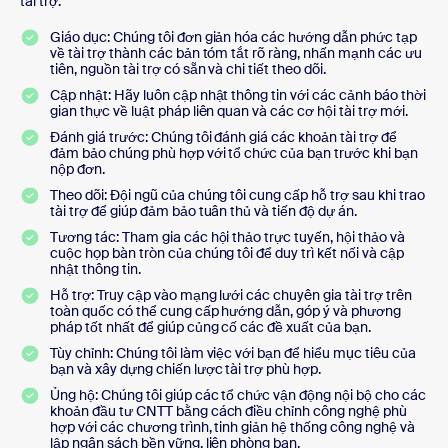
tài trợ:
Giáo dục: Chúng tôi đơn giản hóa các hướng dẫn phức tạp
về tài trợ thành các bản tóm tắt rõ ràng, nhấn mạnh các ưu
tiên, nguồn tài trợ có sẵn và chi tiết theo dõi.
Cập nhật: Hãy luôn cập nhật thông tin với các cảnh báo thời
gian thực về luật pháp liên quan và các cơ hội tài trợ mới.
Đánh giá trước: Chúng tôi đánh giá các khoản tài trợ để
đảm bảo chúng phù hợp với tổ chức của bạn trước khi bạn
nộp đơn.
Theo dõi: Đội ngũ của chúng tôi cung cấp hỗ trợ sau khi trao
tài trợ để giúp đảm bảo tuân thủ và tiến độ dự án.
Tương tác: Tham gia các hội thảo trực tuyến, hội thảo và
cuộc họp bàn tròn của chúng tôi để duy trì kết nối và cập
nhật thông tin.
Hỗ trợ: Truy cập vào mạng lưới các chuyên gia tài trợ trên
toàn quốc có thể cung cấp hướng dẫn, góp ý và phương
pháp tốt nhất để giúp củng cố các đề xuất của bạn.
Tùy chỉnh: Chúng tôi làm việc với bạn để hiểu mục tiêu của
bạn và xây dựng chiến lược tài trợ phù hợp.
Ủng hộ: Chúng tôi giúp các tổ chức vận động nội bộ cho các
khoản đầu tư CNTT bằng cách điều chỉnh công nghệ phù
hợp với các chương trình, tinh giản hệ thống công nghệ và
lập ngân sách bền vững, liên phòng ban.