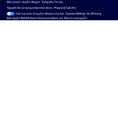
Zoom for Startups
Zoom for Startups
Điều khoản
Quyền riêng tư
Trung tâm Tin cậy
English
Thư viện Nội dung Kỹ thuật
Thư viện Nội dung Kỹ thuật
Nguyên tắc sử dụng chấp nhận được
Pháp lý & Tuân thủ
Các lựa chọn về quyền riêng tư của bạn
Cookies Settings
Sơ đồ trang
Sơ đồ trang
Español
Góp ý
Bản quyền ©2026 Zoom Communications, Inc. Bảo lưu mọi quyền.
Liên hệ với chúng tôi
Liên hệ với chúng tôi
Français
Trợ năng
Indonesia
Hỗ trợ nhà phát triển
Hỗ trợ nhà phát triển
Italiano
Tuyên bố minh bạch về quyền riêng tư, bảo mật, pháp lý và
日本語
luật nô lệ hiện đại
한국어
Nederlands
Polski
Português
Русский
Svenska