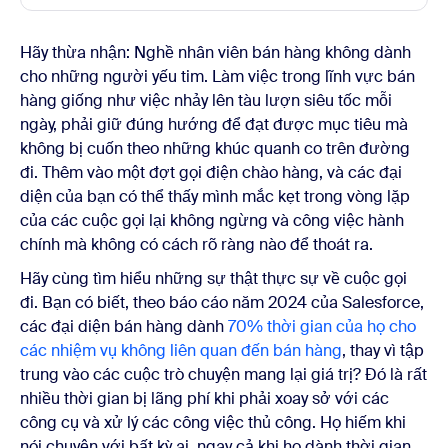
Hãy thừa nhận: Nghề nhân viên bán hàng không dành
cho những người yếu tim. Làm việc trong lĩnh vực bán
hàng giống như việc nhảy lên tàu lượn siêu tốc mỗi
ngày, phải giữ đúng hướng để đạt được mục tiêu mà
không bị cuốn theo những khúc quanh co trên đường
đi. Thêm vào một đợt gọi điện chào hàng, và các đại
diện của bạn có thể thấy mình mắc kẹt trong vòng lặp
của các cuộc gọi lại không ngừng và công việc hành
chính mà không có cách rõ ràng nào để thoát ra.
Hãy cùng tìm hiểu những sự thật thực sự về cuộc gọi
đi. Bạn có biết, theo báo cáo năm 2024 của Salesforce,
các đại diện bán hàng dành
70% thời gian của họ cho
các nhiệm vụ không liên quan đến bán hàng
, thay vì tập
trung vào các cuộc trò chuyện mang lại giá trị? Đó là rất
nhiều thời gian bị lãng phí khi phải xoay sở với các
công cụ và xử lý các công việc thủ công. Họ hiếm khi
nói chuyện với bất kỳ ai, ngay cả khi họ dành thời gian