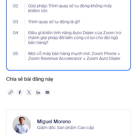
02
- Jumplink to Giải pháp: Trình quay số tự động không mấy khiêm
Giải pháp: Trình quay số tự động không mấy
khiêm tốn
03
- Jumplink to Trình quay số tự động là gì?
Trình quay số tự động là gì?
04
- Jumplink to Điều gì khiến tính năng Auto Dialer của Zoom trở t
Điều gì khiến tính năng Auto Dialer của Zoom trở
thành giải pháp đôi bên cùng có lợi cho đội ngũ
bán hàng?
05
- Jumplink to Một cỗ máy bán hàng mạnh mẽ: Zoom Phone + Zo
Một cỗ máy bán hàng mạnh mẽ: Zoom Phone +
Zoom Revenue Accelerator + Zoom Auto Dialer
Chia sẻ bài đăng này
Miguel Moreno
Giám đốc Sản phẩm Cao cấp