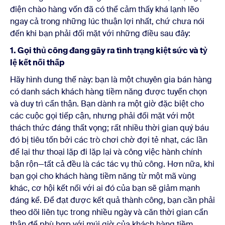
điện chào hàng vốn đã có thể cảm thấy khá lạnh lẽo
ngay cả trong những lúc thuận lợi nhất, chứ chưa nói
đến khi bạn phải đối mặt với những điều sau đây:
1. Gọi thủ công đang gây ra tình trạng kiệt sức và tỷ
lệ kết nối thấp
Hãy hình dung thế này: bạn là một chuyên gia bán hàng
có danh sách khách hàng tiềm năng được tuyển chọn
và duy trì cẩn thận. Bạn dành ra một giờ đặc biệt cho
các cuộc gọi tiếp cận, nhưng phải đối mặt với một
thách thức đáng thất vọng; rất nhiều thời gian quý báu
đó bị tiêu tốn bởi các trò chơi chờ đợi tẻ nhạt, các lần
để lại thư thoại lặp đi lặp lại và công việc hành chính
bận rộn—tất cả đều là các tác vụ thủ công. Hơn nữa, khi
bạn gọi cho khách hàng tiềm năng từ một mã vùng
khác, cơ hội kết nối với ai đó của bạn sẽ giảm mạnh
đáng kể. Để đạt được kết quả thành công, bạn cần phải
theo dõi liên tục trong nhiều ngày và căn thời gian cẩn
thận để phù hợp với múi giờ của khách hàng tiềm