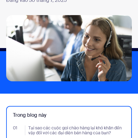
Đăng vào 30 tháng 7, 2025
Trong blog này
01
- Jumplink to Tại sao các cuộc gọi chào hàng lại khó khăn đến v
Tại sao các cuộc gọi chào hàng lại khó khăn đến
vậy đối với các đại diện bán hàng của bạn?