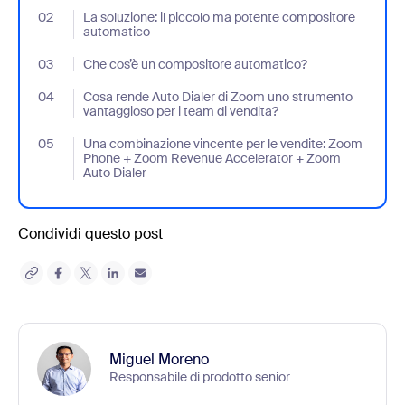
02
- Jumplink to La soluzione: il piccolo ma potente compositore a
La soluzione: il piccolo ma potente compositore
automatico
03
- Jumplink to Che cos’è un compositore automatico?
Che cos’è un compositore automatico?
04
- Jumplink to Cosa rende Auto Dialer di Zoom uno strumento van
Cosa rende Auto Dialer di Zoom uno strumento
vantaggioso per i team di vendita?
05
- Jumplink to Una combinazione vincente per le vendite: Zoom
Una combinazione vincente per le vendite: Zoom
Phone + Zoom Revenue Accelerator + Zoom
Auto Dialer
Condividi questo post
Miguel Moreno
Responsabile di prodotto senior