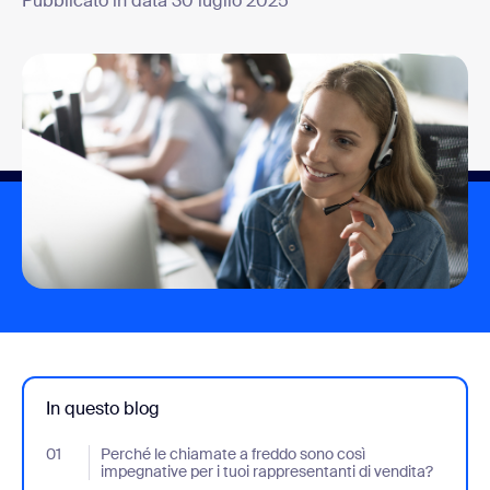
Pubblicato in data 30 luglio 2025
In questo blog
01
- Jumplink to Perché le chiamate a freddo sono così impegnative 
Perché le chiamate a freddo sono così
impegnative per i tuoi rappresentanti di vendita?