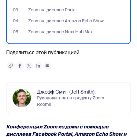
03
- Jumplink to Zoom на дисплее Portal
Zoom на дисплее Portal
04
- Jumplink to Zoom на дисплее Amazon Echo Show
Zoom на дисплее Amazon Echo Show
05
- Jumplink to Zoom на дисплее Next Hub Max
Zoom на дисплее Next Hub Max
Поделиться этой публикацией
Джефф Смит (Jeff Smith),
Руководитель по продукту Zoom
Rooms
Конференции Zoom из дома с помощью
дисплеев Facebook Portal, Amazon Echo Show и