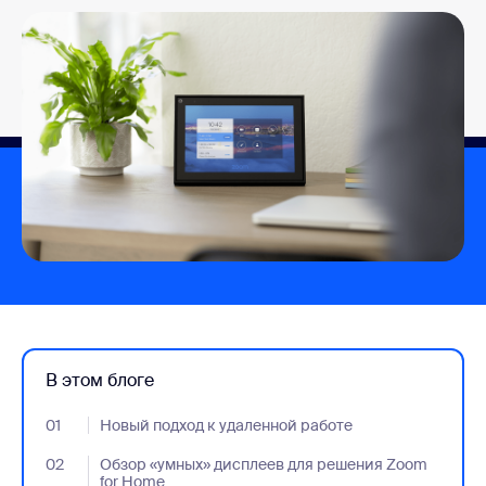
В этом блоге
01
- Jumplink to Новый подход к удаленной работе
Новый подход к удаленной работе
02
- Jumplink to Обзор «умных» дисплеев для решения Zoom f
Обзор «умных» дисплеев для решения Zoom
for Home