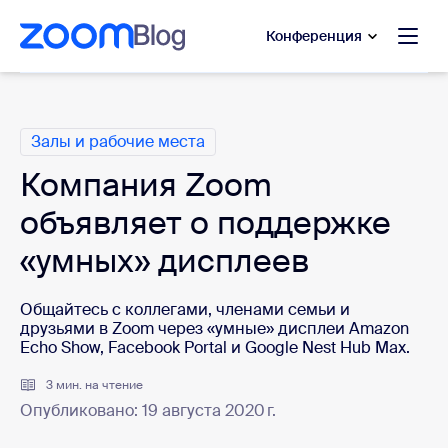
сновному содержанию
ти в чат помощи
Конференция
Категории
Залы и рабочие места
Компания Zoom
объявляет о поддержке
«умных» дисплеев
Общайтесь с коллегами, членами семьи и
друзьями в Zoom через «умные» дисплеи Amazon
Echo Show, Facebook Portal и Google Nest Hub Max.
3 мин. на чтение
Опубликовано: 19 августа 2020 г.