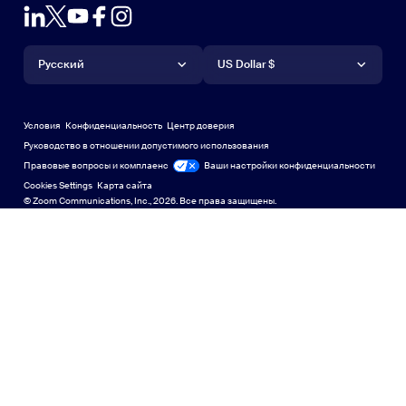
Плагин Outlook
Учетная запись
Запрос на демонстрацию
Запросить демонстрацию
Приложение для iPhone или iPad
Приложение для iPhone или
Язык
Валюта
Центр поддержки
Центр поддержки
Вебинары и мероприятия
Приложение Android
Русский
Приложение Android
US Dollar $
Учебный центр
Центр обучения
Демонстрационный центр Zoom
Демонстрационный центр 
Виртуальные фоны Zoom
Виртуальные фоны Zoom
Deutsch
US Dollar $
Сообщество Zoom
Zoom for Startups
Zoom for Startups
Условия
Конфиденциальность
Центр доверия
English
Техническая библиотека
Техническая библиотека
Руководство в отношении допустимого использования
Правовые вопросы и комплаенс
Правовые вопросы и контроль соблюдения требований
Ваши настройки конфиденциальности
Français
Обратная связь
Cookies Settings
Карта сайта
Карта сайта
© Zoom Communications, Inc., 2026. Все права защищены.
Связаться с нами
Связаться с нами
日本語
Специальные возможности
한국어
Поддержка разработчиков
Поддержка разработчиков
Português
Политика конфиденциальности, безопасности,
Русский
правовая политика и заявление о прозрачности в
соответствии с Законом о современном рабстве
Политика 
中文（简体，中国）
中文（繁體，台灣）