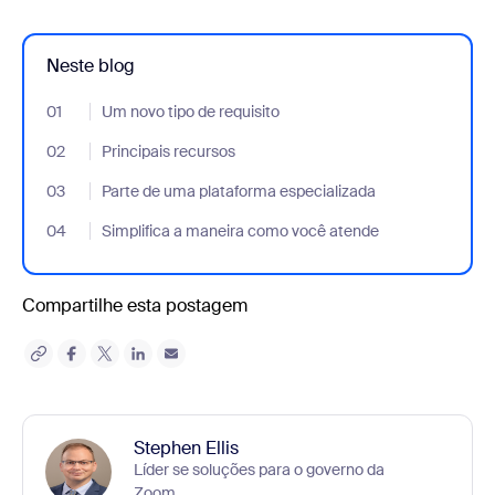
Neste blog
01
- Jumplink to Um novo tipo de requisito
Um novo tipo de requisito
02
- Jumplink to Principais recursos
Principais recursos
03
- Jumplink to Parte de uma plataforma especializada
Parte de uma plataforma especializada
04
- Jumplink to Simplifica a maneira como você atende
Simplifica a maneira como você atende
Compartilhe esta postagem
Stephen Ellis
Líder se soluções para o governo da
Zoom