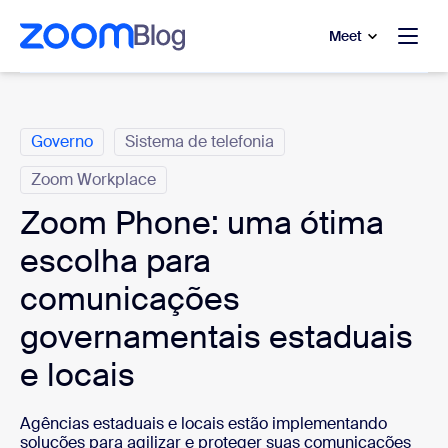
 conteúdo principal
a o chat de ajuda
Meet
Categorias
Governo
Sistema de telefonia
Zoom Workplace
Zoom Phone: uma ótima
escolha para
comunicações
governamentais estaduais
e locais
Agências estaduais e locais estão implementando
soluções para agilizar e proteger suas comunicações