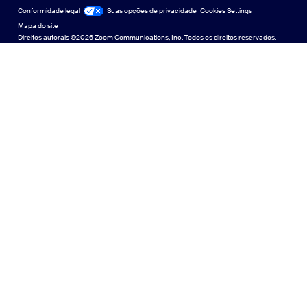
English
Biblioteca de conteúdo técnico
Biblioteca de conteúdo técnico
Conformidade legal
Jurídico e Conformidade
Suas opções de privacidade
Cookies Settings
Mapa do site
Mapa do site
Español
Feedback
Direitos autorais ©2026 Zoom Communications, Inc. Todos os direitos reservados.
Falar conosco
Falar conosco
日本語
Acessibilidade
한국어
Suporte ao desenvolvedor
Suporte ao desenvolvedor
Português
Declaração de Transparência da Lei de Privacidade,
中文（简体，中国）
Segurança, Políticas Legais e Escravidão Moderna
Declaração de
中文（繁體，台灣）