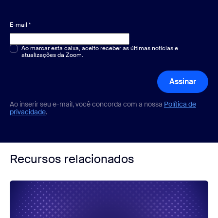
E-mail
*
Múltipla escolha ou resposta única
Ao marcar esta caixa, aceito receber as últimas notícias e
*
atualizações da Zoom.
Assinar
Ao inserir seu e-mail, você concorda com a nossa
Política de
privacidade
.
Recursos relacionados