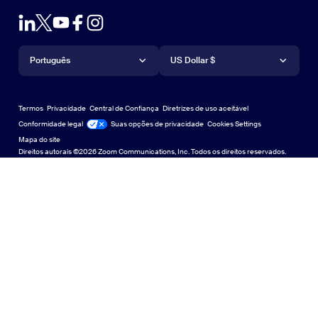
Teste de zoom
Teste a Zoom
Planos e preços
Planos e preços
Plug-in para Outlook
Conta
Solicite uma demonstração
Solicitar uma demonstração
Aplicativo para iPhone/iPad
Aplicativo para iPhone/iPad
Idioma
Moeda
Central de Suporte
Central de Suporte
Webinars e eventos
Aplicativo para Android
Português
Aplicativo para Android
US Dollar $
Centro de Aprendizagem
Central de aprendizagem
Central de experiência do Zoom
Central de experiência do Zoom
Zoom em fundos virtuais
Planos de fundo virtuais da Zoom
Deutsch
US Dollar $
Comunidade Zoom
Zoom for Startups
Zoom for Startups
Termos
Privacidade
Central de Confiança
Diretrizes de uso aceitável
English
Biblioteca de conteúdo técnico
Biblioteca de conteúdo técnico
Conformidade legal
Jurídico e Conformidade
Suas opções de privacidade
Cookies Settings
Mapa do site
Mapa do site
Español
Feedback
Direitos autorais ©2026 Zoom Communications, Inc. Todos os direitos reservados.
Falar conosco
Falar conosco
Français
Acessibilidade
日本語
Suporte ao desenvolvedor
Suporte ao desenvolvedor
한국어
Declaração de Transparência da Lei de Privacidade,
Português
Segurança, Políticas Legais e Escravidão Moderna
Declaração de
中文（简体，中国）
中文（繁體，台灣）