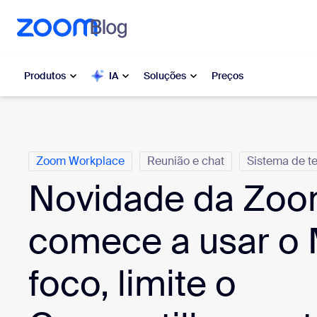
o conteúdo principal
ra o chat de ajuda
Produtos
IA
Soluções
Preços
Categorias
Popular
Popu
Zoom Workplace
Reunião e chat
Sistema de te
O que es
Zoom Workplace
moment
Novidade da Zoo
Serviços corporativos da Zoom
My 
comece a usar o
Zoom CX
Zo
foco, limite o
Ph
Zoom AI
Con