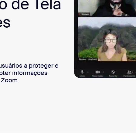
 de Tela
sai
es
suários a proteger e
obter informações
o Zoom.