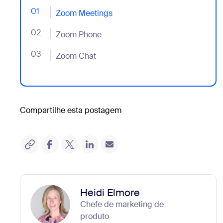
01
- Jumplink to Zoom Meetings
Zoom Meetings
02
- Jumplink to Zoom Phone
Zoom Phone
03
- Jumplink to Zoom Chat
Zoom Chat
Compartilhe esta postagem
Heidi Elmore
Chefe de marketing de
produto