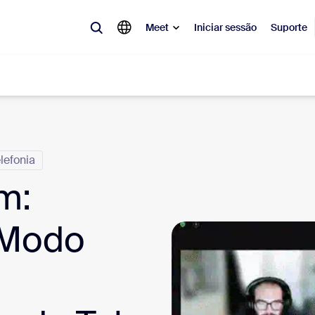
Meet
Iniciar sessão
Suporte
lar
lefonia
tá em alta, a tendência do momento, o que está gerando repercussão 
o.
m:
Notes
Mee
 Modo
omMate
Ro
one
Can
tact Center
Ins