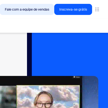
Fale com a equipe de vendas
Inscreva-se grátis
— as soluções que os clientes Zoom estão buscando no
tings
oms
vas
ights de CX