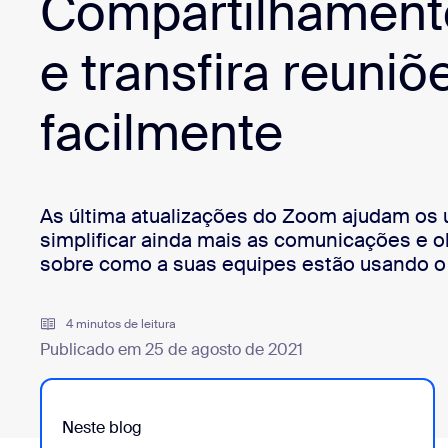
Compartilhamento
Desenvolvedores
Bon
e transfira reuniõ
Aplicativos e integrações
facilmente
Instalar no computador
Entre em contato
Central de downloads
+1.888.799.9666
/
+1.888.303.1012
As última atualizações do Zoom ajudam os u
simplificar ainda mais as comunicações e 
sobre como a suas equipes estão usando 
4 minutos de leitura
Publicado em 25 de agosto de 2021
Neste blog