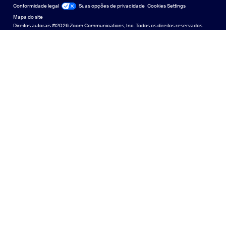
English
Biblioteca de conteúdo técnico
Biblioteca de conteúdo técnico
Conformidade legal
Jurídico e Conformidade
Suas opções de privacidade
Cookies Settings
Mapa do site
Mapa do site
Español
Feedback
Direitos autorais ©2026 Zoom Communications, Inc. Todos os direitos reservados.
Falar conosco
Falar conosco
Français
Acessibilidade
日本語
Suporte ao desenvolvedor
Suporte ao desenvolvedor
Português
Declaração de Transparência da Lei de Privacidade,
Segurança, Políticas Legais e Escravidão Moderna
Declaração de