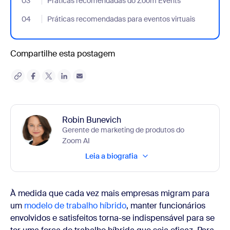
03
- Jumplink to Práticas recomendadas do Zoom Events
Práticas recomendadas do Zoom Events
04
- Jumplink to Práticas recomendadas para eventos virtuais
Práticas recomendadas para eventos virtuais
Compartilhe esta postagem
Robin Bunevich
Gerente de marketing de produtos do
Zoom AI
Leia a biografia
À medida que cada vez mais empresas migram para
um
modelo de trabalho híbrido
, manter funcionários
envolvidos e satisfeitos torna-se indispensável para se