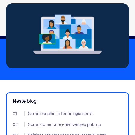
Neste blog
01
- Jumplink to Como escolher a tecnologia certa
Como escolher a tecnologia certa
02
- Jumplink to Como conectar e envolver seu público
Como conectar e envolver seu público