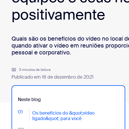
Desenvolvedores
positivamente
Bon
Aplicativos e integrações
Quais são os benefícios do vídeo no local 
Instalar no computador
Entre em contato
quando ativar o vídeo em reuniões proporc
Central de downloads
+1.888.799.9666
/
+1.888.303.1012
pessoal e corporativo.
3 minutos de leitura
Publicado em 16 de dezembro de 2021
Neste blog
01
- Jumplink to Os benefícios do &quot;vídeo ligado&q
Os benefícios do &quot;vídeo
ligado&quot; para você