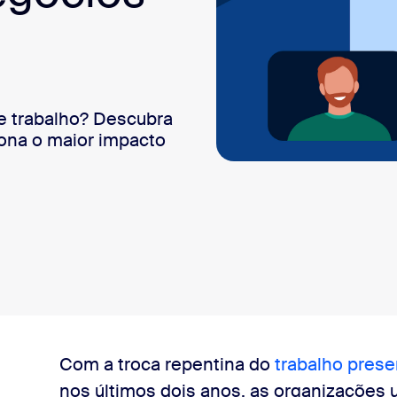
sai
de trabalho? Descubra
iona o maior impacto
uot; para você
Com a troca repentina do
trabalho prese
nos últimos dois anos, as organizações 