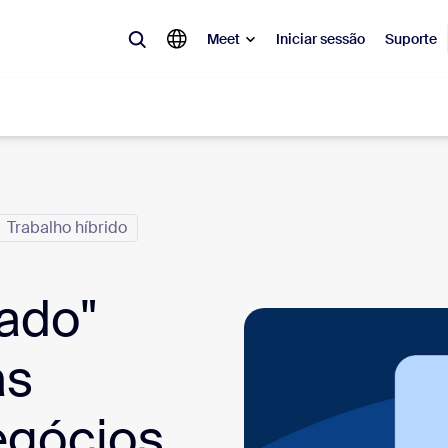
Meet
Iniciar sessão
Suporte
lar
Trabalho híbrido
tá em alta, a tendência do momento, o que está gerando repercussão 
o.
ado"
Notes
Mee
omMate
Ro
as
one
Can
egócios
tact Center
Ins