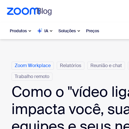
o conteúdo principal
ra o chat de ajuda
Produtos
IA
Soluções
Preços
Categorias
Popular
Popu
Zoom Workplace
Relatórios
Reunião e chat
O que es
Zoom Workplace
moment
Trabalho remoto
Serviços corporativos da Zoom
Como o "vídeo lig
My 
Zoom CX
Zo
impacta você, su
Ph
Zoom AI
equipes e seus n
Con