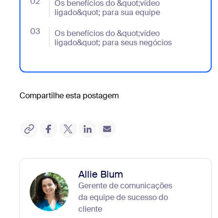
02
- Jumplink to Os benefícios do &quot;vídeo ligado&q
Os benefícios do &quot;vídeo
ligado&quot; para sua equipe
03
- Jumplink to Os benefícios do &quot;vídeo ligado&q
Os benefícios do &quot;vídeo
ligado&quot; para seus negócios
Compartilhe esta postagem
Allie Blum
Gerente de comunicações
da equipe de sucesso do
cliente