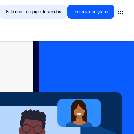
Fale com a equipe de vendas
Inscreva-se grátis
— as soluções que os clientes Zoom estão buscando no
tings
oms
vas
ights de CX