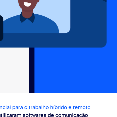
ncial para o trabalho híbrido e remoto
utilizaram softwares de comunicação