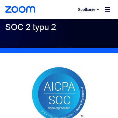
do pomocy na czacie
 do treści głównej
Spotkanie
SOC 2 typu 2