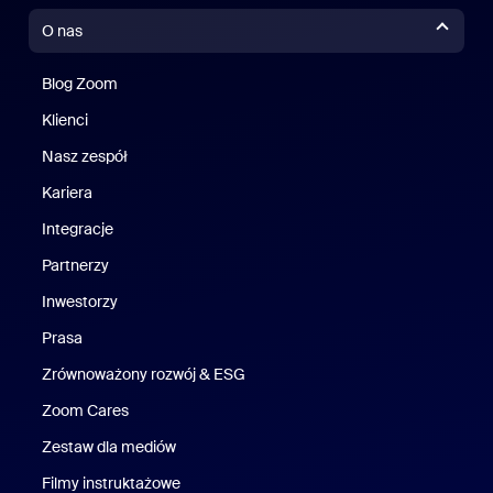
O nas
Blog Zoom
Blog Zoom
Klienci
Klienci
Nasz zespół
Nasz zespół
Kariera
Kariera
Integracje
Partnerzy
Inwestorzy
Prasa
Naciśnij
Zrównoważony rozwój & ESG
Zrównoważony rozwój i ESG
Zoom Cares
Zoom Cares
Zestaw dla mediów
Zestaw multimedialny
Filmy instruktażowe