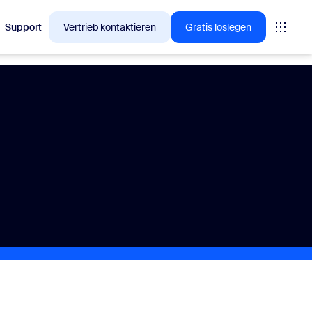
Support
Vertrieb kontaktieren
Gratis loslegen
en, für die sich Zoom-Kunden gerade interessieren.
tings
oms
vas
Insights