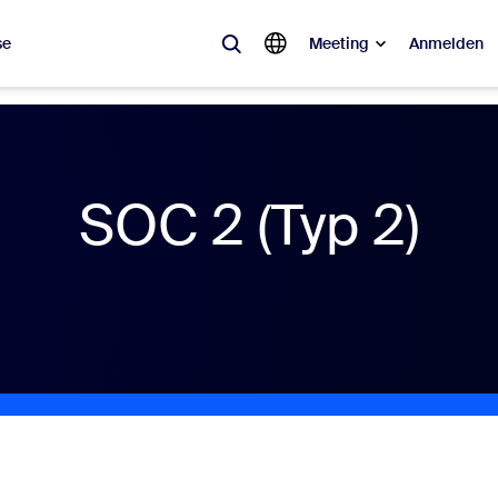
se
Meeting
Anmelden
ebt
sagt ist, was im Trend liegt, was für Gesprächsstoff sorgt – die Lösung
SOC 2 (Typ 2)
Notes
Mee
omMate
Ro
one
Can
tact Center
CX-
sai