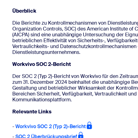
Überblick
Auf dem Desktop installieren
Kontakt aufnehmen
Die Berichte zu Kontrollmechanismen von Dienstleistu
Download-Center
+1.888.799.9666
/
+1.888.303.1012
Organization Controls, SOC) des American Institute of C
(AICPA) sind eine unabhängige Untersuchung der Eign
betrieblichen Effektivität von Sicherheits-, Verfügbarkeit
Vertraulichkeits- und Datenschutzkontrollmechanismen 
Dienstleistungsunternehmens.
Workvivo SOC 2-Bericht
Der SOC 2 (Typ 2)-Bericht von Workvivo für den Zeitra
zum 31. Dezember 2024 beinhaltet die unabhängige Beu
Gestaltung und betrieblicher Wirksamkeit der Kontroll
Bereichen Sicherheit, Verfügbarkeit, Vertraulichkeit un
Kommunikationsplattform.
Relevante Links
-
Workvivo SOC 2 (Typ 2)-Bericht
-
SOC 2 Überbrückungsbrief