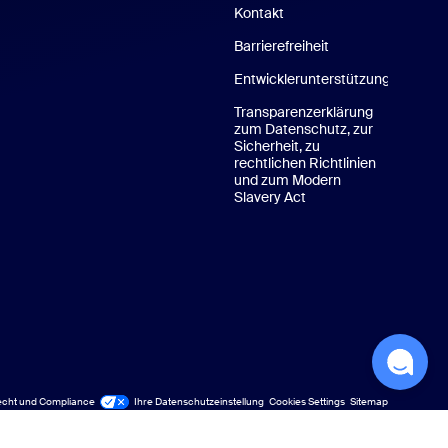
Kontakt
Contact Us
Barrierefreiheit
Entwicklerunterstützung
Transparenzerklärung
zum Datenschutz, zur
Sicherheit, zu
rechtlichen Richtlinien
und zum Modern
Slavery Act
cht und Compliance
Ihre Datenschutzeinstellung
Cookies Settings
Sitemap
Sitemap