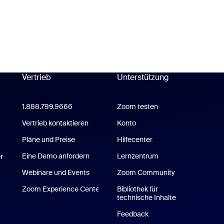
Vertrieb
Unterstützung
Unterstützung
1.888.799.9666
Mit einem Klick zum Anruf
Zoom testen
place-Anwendung
Vertrieb kontaktieren
Konto
Pläne und Preise
Hilfecenter
Hilfecenter
ms-Anwendung
Eine Demo anfordern
Lernzentrum
r
Webinare und Events
Zoom Community
Zoom Experience Center
Bibliothek für
Zoom Experience Center
technische Inhalte
Bibliothek für 
Feedback