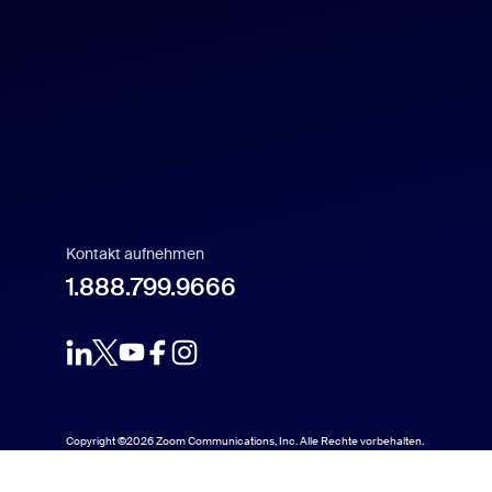
Español
Français
Indonesia
Italiano
Kontakt aufnehmen
1.888.799.9666
日本語
한국어
Nederlands
Copyright ©2026 Zoom Communications, Inc. Alle Rechte vorbehalten.
Polski