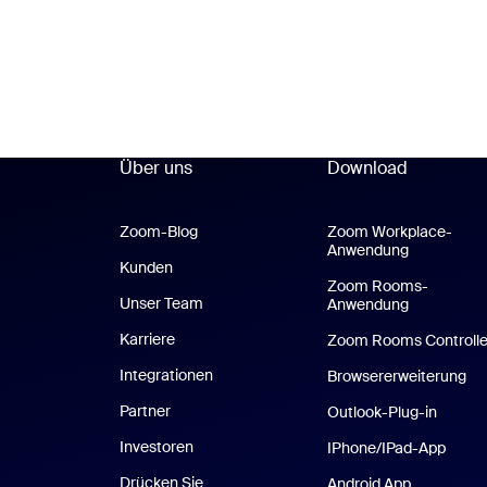
Über uns
Download
Zoom-Blog
Zoom-Blog
Zoom Workplace-
Anwendung
Zoom Work
Kunden
Zoom Rooms-
Unser Team
Anwendung
Zoom Roo
Karriere
Zoom Rooms Controlle
Integrationen
Browsererweiterung
Partner
Outlook-Plug-in
Investoren
IPhone/IPad-App
Drücken Sie
Android App