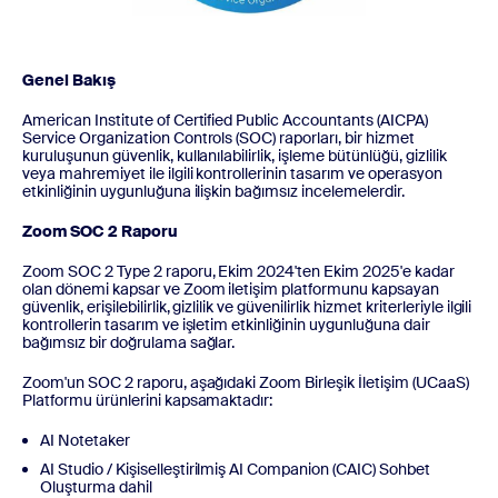
Genel Bakış
American Institute of Certified Public Accountants (AICPA)
Service Organization Controls (SOC) raporları, bir hizmet
kuruluşunun güvenlik, kullanılabilirlik, işleme bütünlüğü, gizlilik
veya mahremiyet ile ilgili kontrollerinin tasarım ve operasyon
etkinliğinin uygunluğuna ilişkin bağımsız incelemelerdir.
Zoom SOC 2 Raporu
Zoom SOC 2 Type 2 raporu, Ekim 2024'ten Ekim 2025'e kadar
olan dönemi kapsar ve Zoom iletişim platformunu kapsayan
güvenlik, erişilebilirlik, gizlilik ve güvenilirlik hizmet kriterleriyle ilgili
kontrollerin tasarım ve işletim etkinliğinin uygunluğuna dair
bağımsız bir doğrulama sağlar.
Zoom'un SOC 2 raporu, aşağıdaki Zoom Birleşik İletişim (UCaaS)
Platformu ürünlerini kapsamaktadır:
AI Notetaker
AI Studio / Kişiselleştirilmiş AI Companion (CAIC) Sohbet
Oluşturma dahil