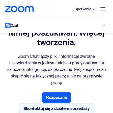
do pomocy na czacie
 do treści głównej
Spotkanie
Marketing
Czat
Mniej poszukiwań. Więcej
tworzenia.
Zoom Chat łączy pliki, informacje zwrotne
i zatwierdzenia w jednym miejscu pracy opartym na
sztucznej inteligencji, dzięki czemu Twój zespół może
skupić się na faktycznej pracy, a nie na przepływie
pracy.
Rozpocznij
Rozpocznij
Skontaktuj się z działem sprzedaży
Skontaktuj się z działem sprz