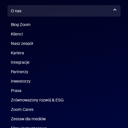
O nas
Blog Zoom
Blog Zoom
Klienci
Klienci
Nasz zespół
Nasz zespół
Kariera
Kariera
Integracje
Partnerzy
Inwestorzy
Prasa
Naciśnij
Zrównoważony rozwój & ESG
Zrównoważony rozwój i ESG
Zoom Cares
Zoom Cares
Zestaw dla mediów
Zestaw multimedialny