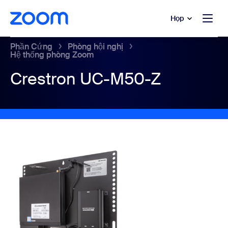
uyển đến nội dung chính
 trò chuyện trợ giúp
Họp
Phần Cứng
Phòng hội nghị
Hệ thống phòng Zoom
Crestron UC-M50-Z