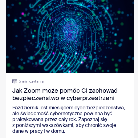
5 min czytania
Jak Zoom może pomóc Ci zachować
bezpieczeństwo w cyberprzestrzeni
Październik jest miesiącem cyberbezpieczeństwa,
ale świadomość cybernetyczna powinna być
praktykowana przez cały rok. Zapoznaj się
z poniższymi wskazówkami, aby chronić swoje
dane w pracy i w domu.