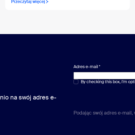
Przeczytaj więcej
Adres e-mail
*
Pytania jednokrotnego lub wiel
By checking this box, I'm op
io na swój adres e-
Podając swój adres e-mail,