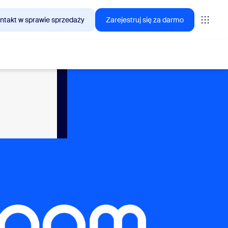
ntakt w sprawie sprzedaży
Zarejestruj się za darmo
interesują się klienci Zoom.
tings
oms
vas
lityka CX