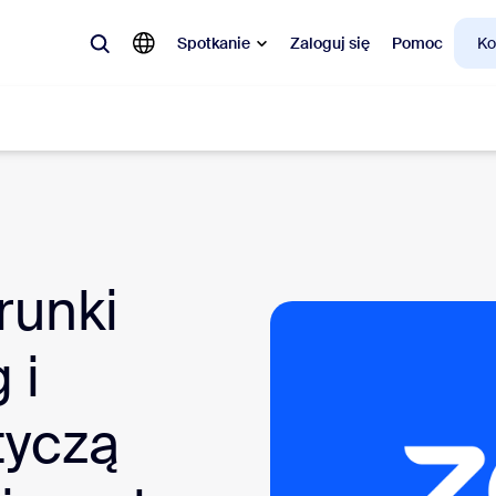
Spotkanie
Zaloguj się
Pomoc
Ko
larne
a topie, co jest modne, co budzi ciekawość – rozwiązania, którymi teraz 
runki
Notes
Mee
 i
omMate
Ro
one
Can
tyczą
tact Center
Ana