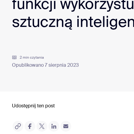
funkcji wykorzyst
Deweloperzy
Bon
sztuczną intelige
Aplikacje i integracje
Zainstaluj na komputerze stacjonarnym
Bądź w kontakcie
Centrum pobierania
+1.888.799.9666
/
+1.888.
2 min czytania
Opublikowano 7 sierpnia 2023
Udostępnij ten post