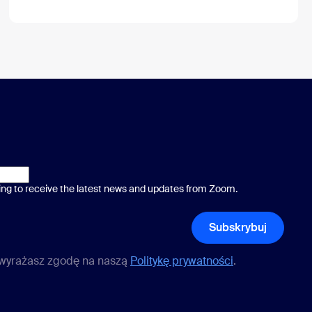
okrotnego wyboru
ting to receive the latest news and updates from Zoom.
*
Subskrybuj
 wyrażasz zgodę na naszą
Politykę prywatności
.