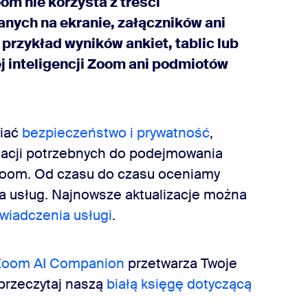
om nie korzysta z treści
nych na ekranie, załączników ani
 przykład wyników ankiet, tablic lub
ej inteligencji Zoom ani podmiotów
niać
bezpieczeństwo i prywatność
,
macji potrzebnych do podejmowania
Zoom. Od czasu do czasu oceniamy
ia usług. Najnowsze aktualizacje można
wiadczenia usługi
.
oom AI Companion
przetwarza Twoje
przeczytaj naszą
białą księgę dotyczącą