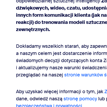
odpowiedzialnej sztucznej inteligencji
Zo
dźwiękowych, wideo, czatu, udostępnia
innych form komunikacji klienta (jak na
reakcji) do trenowania modeli sztuczn
zewnętrznych.
Dokładamy wszelkich starań, aby zapew
a naszym celem jest dostarczenie infor
świadomych decyzji dotyczących konta 
i aktualizujemy nasze warunki świadczen
przeglądać na naszej
stronie warunków ś
Aby uzyskać więcej informacji o tym, jak
Z
dane, odwiedź naszą
stronę pomocy
lub 
bezpieczeństwa i prywatności
.