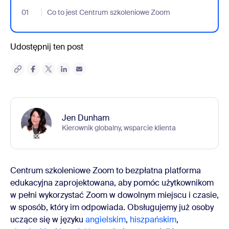
01
- Jumplink to Co to jest Centrum szkoleniowe Zoom
Co to jest Centrum szkoleniowe Zoom
Udostępnij ten post
Jen Dunham
Kierownik globalny, wsparcie klienta
Centrum szkoleniowe Zoom to bezpłatna platforma
edukacyjna zaprojektowana, aby pomóc użytkownikom
w pełni wykorzystać Zoom w dowolnym miejscu i czasie,
w sposób, który im odpowiada. Obsługujemy już osoby
uczące się w języku
angielskim
,
hiszpańskim
,