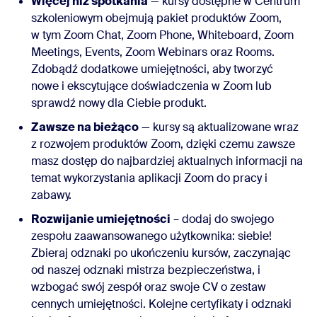
Więcej niż spotkania
— kursy dostępne w Centrum
szkoleniowym obejmują pakiet produktów Zoom,
w tym Zoom Chat, Zoom Phone, Whiteboard, Zoom
Meetings, Events, Zoom Webinars oraz Rooms.
Zdobądź dodatkowe umiejętności, aby tworzyć
nowe i ekscytujące doświadczenia w Zoom lub
sprawdź nowy dla Ciebie produkt.
Zawsze na bieżąco
— kursy są aktualizowane wraz
z rozwojem produktów Zoom, dzięki czemu zawsze
masz dostęp do najbardziej aktualnych informacji na
temat wykorzystania aplikacji Zoom do pracy i
zabawy.
Rozwijanie umiejętności
– dodaj do swojego
zespołu zaawansowanego użytkownika: siebie!
Zbieraj odznaki po ukończeniu kursów, zaczynając
od naszej odznaki mistrza bezpieczeństwa, i
wzbogać swój zespół oraz swoje CV o zestaw
cennych umiejętności. Kolejne certyfikaty i odznaki