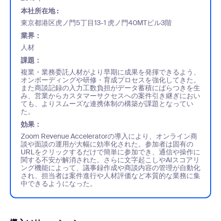
本社所在地 :
東京都港区虎ノ門5丁目13-1 虎ノ門40MTビル3階
業界：
人材
課題：
複業・業務委託人材がより早期に成果を発揮できるよう、
オンボーディングや研修・育成プロセスを強化してきた。
また商談記録の入力工数負担がデータ蓄積にばらつきを生
み、営業からカスタマーサクセスへの案件引き継ぎにおい
ても、よりスムーズな連携体制の構築が課題となってい
た。
効果：
Zoom Revenue Acceleratorの導入により、オンライン商
談や面談の運用が大幅に効率化された。参加者は固有の
URLをクリックするだけで簡単に参加でき、通信や操作に
関する不安が解消された。さらに文字起こしやAIスコアリ
ング機能によって、議事録作成や商談内容の管理が自動化
され、担当者は案件進行や人材評価など本質的な業務に集
中できるようになった。