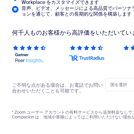
デベロッパー
Workplace をカスタマイズできます
音声、ビデオ、メッセージによる高品質でパーソナ
Bon
ョンを通じて、顧客との長期的な関係を構築します
アプリと連携
何千人ものお客様から高評価をいただいてい
デスクトップにインストール
お問い合わせ
ダウンロードセンター
+1.888.799.9666
/
+1-888-303-101
ご不明な点がある場合は、お電話でお問い
国を選択
合わせいただくことも可能です。
* Zoom ユーザー アカウントの有料サービスから追加料金なしでご
Companion は、地域や業種によってはご利用いただけない場