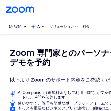
ンテンツへスキップ
チャットへスキップ
製品紹介
AI
ソリューション
料金
人気
人気
Zoom 専門家とのパーソ
注目を集
Zoom Workplace
デモを予約
介します
Zoomビジネスサービス
My 
以下より Zoom のサポート内容をご確認く
Zoom CX
Zo
AI Companion（追加料金なしで利用可能*）が
ートし、時間を節約します
電
Zoom AI
使いやすく、管理も簡単な単一プラットフォームで
もっとも重要なビジネスアプリと連携し、組織のニーズ
Con