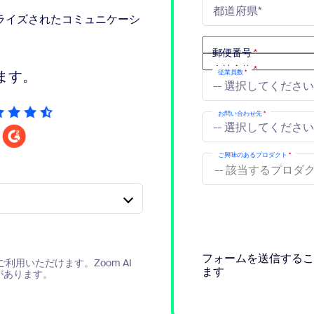
ライズされたコミュニケーシ
sai
郵便番号
*
会社全体
*
ます。
従業員数
*
お問い合わせ先
*
2
ご興味のあるプロダクト
*
フォームを送信するこ
利用いただけます。Zoom AI
ます
合があります。