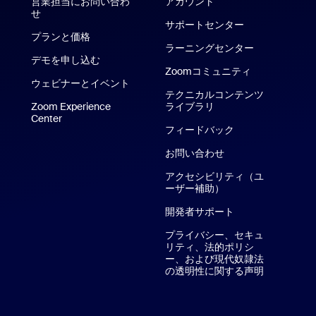
営業担当にお問い合わ
アカウント
oom Rooms アプリ
せ
サポートセンター
サポートセンタ
プランと価格
ラーニングセンター
デモを申し込む
Zoomコミュニティ
ウェビナーとイベント
テクニカルコンテンツ
Zoom Experience
ライブラリ
テクニカルコンテンツ
Center
Zoom Experience Center
フィードバック
お問い合わせ
お問い合わせ
アクセシビリティ（ユ
ーザー補助）
開発者サポート
プライバシー、セキュ
リティ、法的ポリシ
ー、および現代奴隷法
の透明性に関する声明