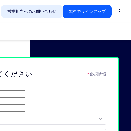
営業担当へのお問い合わせ
無料でサインアップ
Zoomのお客様が今関心を寄せているソリューションをご紹
てください
*
必須情報
ーティング
ーム
vas
インサイト