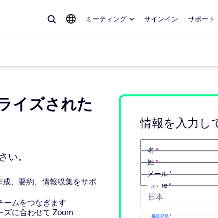
ミーティング
サインイン
サポート
ナライズされた
めているもの、トレンドになっているもの、話題を呼んでいるもの — 
。
情報を入力し
Notes
ミ
名
*
ださい。
姓
*
omMate
ル
メール
*
文章作成、要約、情報収集をサポ
Phone
*
国
*
話
Can
チームをつなぎます
に合わせて Zoom
tact Center
CX
都道府県
*