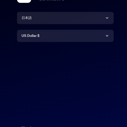
言語
日本語
通貨
Deutsch
US Dollar $
English
US Dollar $
Español
Français
Indonesia
Italiano